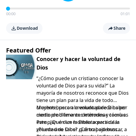
00:00
01:01
Download
Share
Featured Offer
Conocer y hacer la voluntad de
Dios
“¿Cómo puede un cristiano conocer la
voluntad de Dios para su vida?” La
mayoría de nosotros reconoce que Dios
tiene un plan para la vida de todo
creyente, pero a menudo parece haber
Muchos buscan la voluntad de Dios por
cierto problema en determinar cómo es
medio de diferentes métodos y teorías.
este plan en un momento particular.
Pero, ¿Qué dice la Biblia acerca de la
¿Puede uno saber qué trabajo buscar, a
voluntad de Dios? ¿Cómo podemos