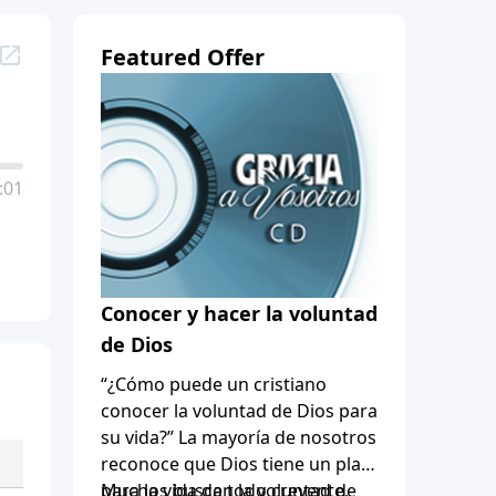
Featured Offer
:01
Conocer y hacer la voluntad
de Dios
“¿Cómo puede un cristiano
conocer la voluntad de Dios para
su vida?” La mayoría de nosotros
reconoce que Dios tiene un plan
para la vida de todo creyente,
Muchos buscan la voluntad de