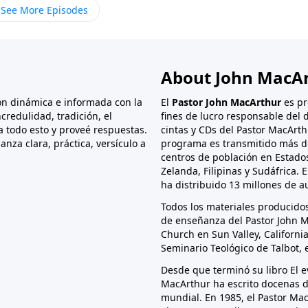
See More Episodes
About John MacA
ón dinámica e informada con la
El
Pastor John MacArthur
es pr
credulidad, tradición, el
fines de lucro responsable del d
ra todo esto y proveé respuestas.
cintas y CDs del Pastor MacArth
nza clara, práctica, versículo a
programa es transmitido más de
centros de población en Estad
Zelanda, Filipinas y Sudáfrica. 
ha distribuido 13 millones de a
Todos los materiales producidos
de enseñanza del Pastor John 
Church en Sun Valley, Californi
Seminario Teológico de Talbot, e
Desde que terminó su libro El e
MacArthur ha escrito docenas de
mundial. En 1985, el Pastor Ma