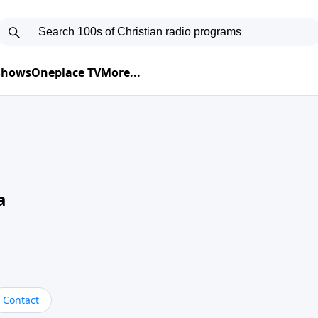
 Shows
Oneplace TV
More...
a
Contact