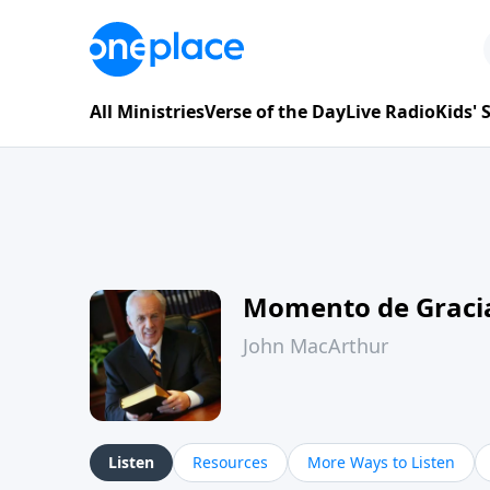
All Ministries
Verse of the Day
Live Radio
Kids'
Momento de Graci
John MacArthur
Listen
Resources
More Ways to Listen