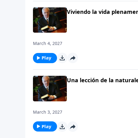
Viviendo la vida plename
March 4, 2027
Play
Una lección de la natural
March 3, 2027
Play