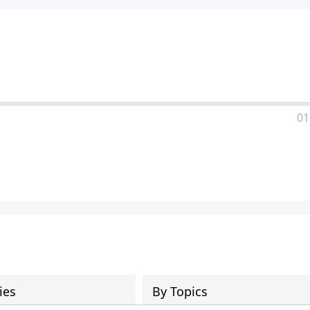
01
ies
By Topics