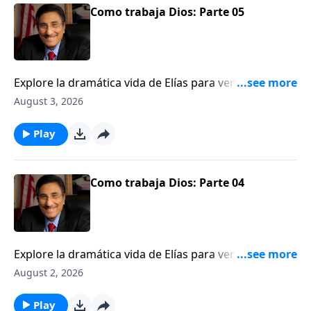
Como trabaja Dios: Parte 05
Explore la dramática vida de Elías para ver una
ilustración de cómo Dios trabaja detrás del velo.
August 3, 2026
Play
Como trabaja Dios: Parte 04
Explore la dramática vida de Elías para ver una
ilustración de cómo Dios trabaja detrás del velo.
August 2, 2026
Play