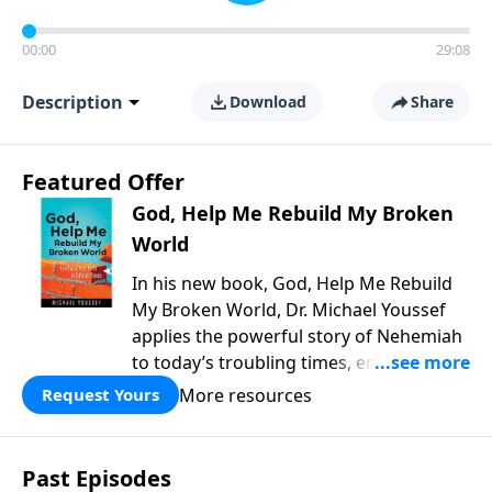
00:00
29:08
Description
Download
Share
Featured Offer
God, Help Me Rebuild My Broken
World
In his new book, God, Help Me Rebuild
My Broken World, Dr. Michael Youssef
applies the powerful story of Nehemiah
to today’s troubling times, encouraging
believers to rise up and rebuild the
More resources
Request Yours
broken walls around our families,
communities, and nation. Learn how
prayer, courage, and godly leadership
Past Episodes