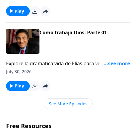
Play
Como trabaja Dios: Parte 01
Explore la dramática vida de Elías para ver una
ilustración de cómo Dios trabaja detrás del velo.
July 30, 2026
Play
See More Episodes