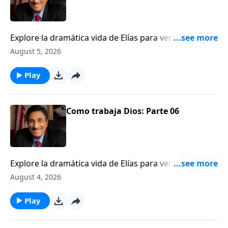
Explore la dramática vida de Elías para ver una
ilustración de cómo Dios trabaja detrás del velo.
August 5, 2026
Play
Como trabaja Dios: Parte 06
Explore la dramática vida de Elías para ver una
ilustración de cómo Dios trabaja detrás del velo.
August 4, 2026
Play