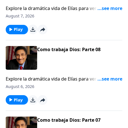
Explore la dramática vida de Elías para ver una
ilustración de cómo Dios trabaja detrás del velo.
August 7, 2026
Play
Como trabaja Dios: Parte 08
Explore la dramática vida de Elías para ver una
ilustración de cómo Dios trabaja detrás del velo.
August 6, 2026
Play
Como trabaja Dios: Parte 07