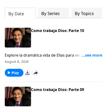
can fortify broken walls of faith in this
timely application of Nehemiah.
By Series
By Topics
By Date
Como trabaja Dios: Parte 10
Explore la dramática vida de Elías para ver una
ilustración de cómo Dios trabaja detrás del velo.
August 8, 2026
Play
Como trabaja Dios: Parte 09