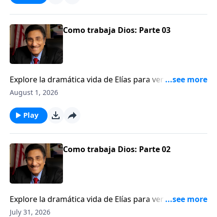
Como trabaja Dios: Parte 03
Explore la dramática vida de Elías para ver una
ilustración de cómo Dios trabaja detrás del velo.
August 1, 2026
Play
Como trabaja Dios: Parte 02
Explore la dramática vida de Elías para ver una
ilustración de cómo Dios trabaja detrás del velo.
July 31, 2026