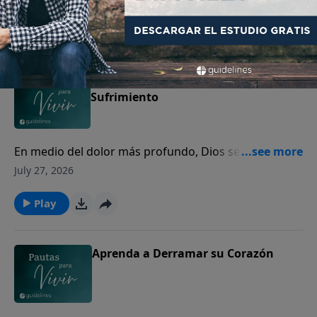
Play
La Provisión de Dios en su
Sufrimiento
En medio del dolor más profundo, Dios se acerca a
los corazones quebrantados para mostrarles Su
July 27, 2026
amor y presencia.
Play
Aprenda a Derramar su Corazón