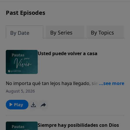
Past Episodes
By Series
By Topics
By Date
Usted puede volver a casa
No importa qué tan lejos haya llegado, siempre
puede volver a casa con Dios.
August 5, 2026
Play
Siempre hay posibilidades con Dios