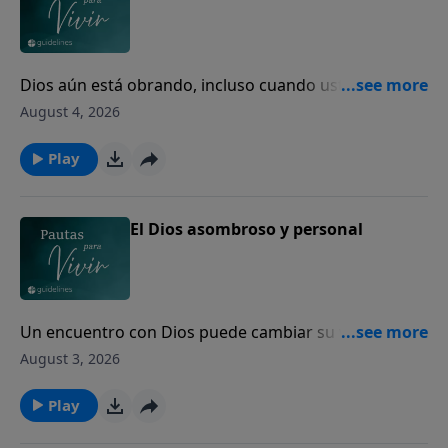
Dios aún está obrando, incluso cuando usted no
puede ver el final.
August 4, 2026
Play
El Dios asombroso y personal
Un encuentro con Dios puede cambiar su vida para
siempre.
August 3, 2026
Play