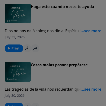
Haga esto cuando necesite ayuda
Dios no nos dejó solos; nos dio al Espíritu Santo para
guiarnos, fortalecernos y acompañarnos cada día.
July 31, 2026
Play
Cosas malas pasan: prepárese
Las tragedias de la vida nos recuerdan que todos
necesitamos volver nuestro corazón a Dios.
July 30, 2026