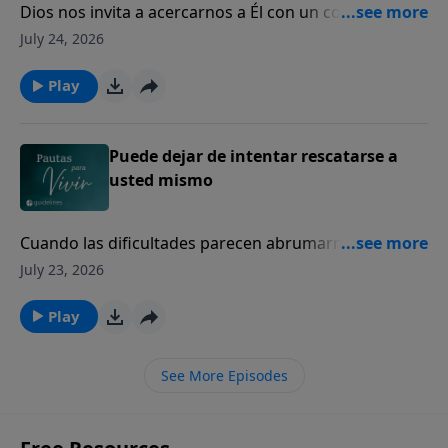
Dios nos invita a acercarnos a Él con un corazón
sincero, incluso en nuestros momentos de mayor
July 24, 2026
dolor y quebranto.
Play
Puede dejar de intentar rescatarse a
usted mismo
Cuando las dificultades parecen abrumarnos, Dios
sigue siendo nuestro refugio seguro y nuestra
July 23, 2026
fortaleza.
Play
See More Episodes