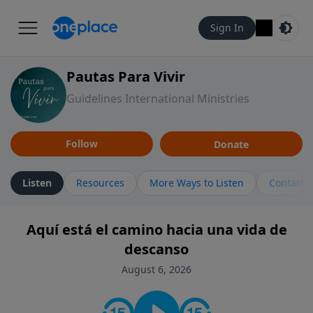
Sign In
Pautas Para Vivir
Guidelines International Ministries
Follow
Donate
Listen
Resources
More Ways to Listen
Contact
Aquí está el camino hacia una vida de
descanso
August 6, 2026