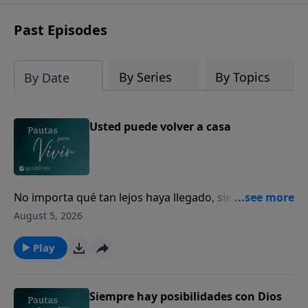
Past Episodes
By Series
By Topics
By Date
Usted puede volver a casa
No importa qué tan lejos haya llegado, siempre
puede volver a casa con Dios.
August 5, 2026
Play
Siempre hay posibilidades con Dios