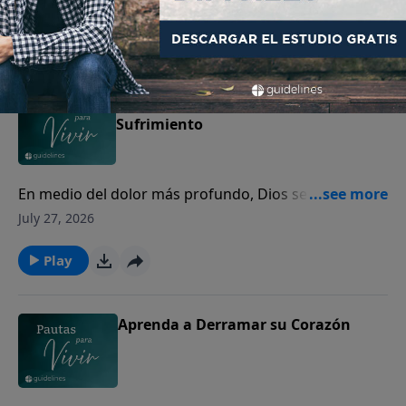
Play
La Provisión de Dios en su
Sufrimiento
En medio del dolor más profundo, Dios se acerca a
los corazones quebrantados para mostrarles Su
July 27, 2026
amor y presencia.
Play
Aprenda a Derramar su Corazón