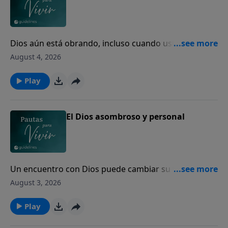
Dios aún está obrando, incluso cuando usted no
puede ver el final.
August 4, 2026
Play
El Dios asombroso y personal
Un encuentro con Dios puede cambiar su vida para
siempre.
August 3, 2026
Play