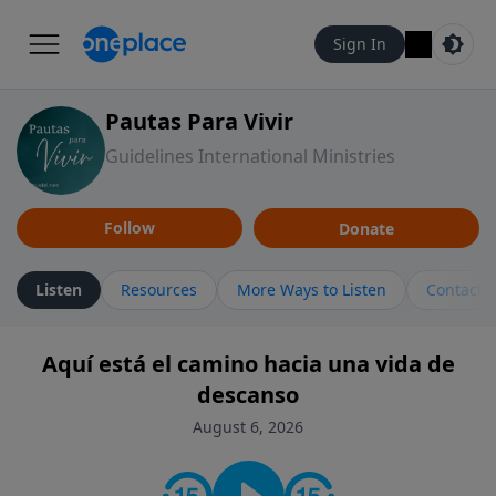
Sign In
Pautas Para Vivir
Guidelines International Ministries
Follow
Donate
Listen
Resources
More Ways to Listen
Contact
Aquí está el camino hacia una vida de
descanso
August 6, 2026