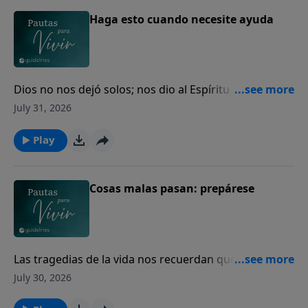
Haga esto cuando necesite ayuda
Dios no nos dejó solos; nos dio al Espíritu Santo para
guiarnos, fortalecernos y acompañarnos cada día.
July 31, 2026
Play
Cosas malas pasan: prepárese
Las tragedias de la vida nos recuerdan que todos
necesitamos volver nuestro corazón a Dios.
July 30, 2026