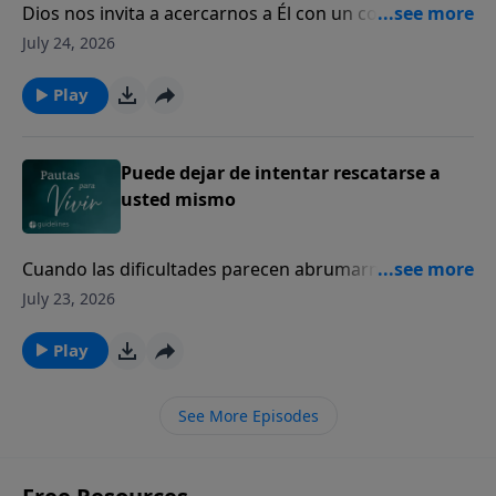
Dios nos invita a acercarnos a Él con un corazón
sincero, incluso en nuestros momentos de mayor
July 24, 2026
dolor y quebranto.
Play
Puede dejar de intentar rescatarse a
usted mismo
Cuando las dificultades parecen abrumarnos, Dios
sigue siendo nuestro refugio seguro y nuestra
July 23, 2026
fortaleza.
Play
See More Episodes