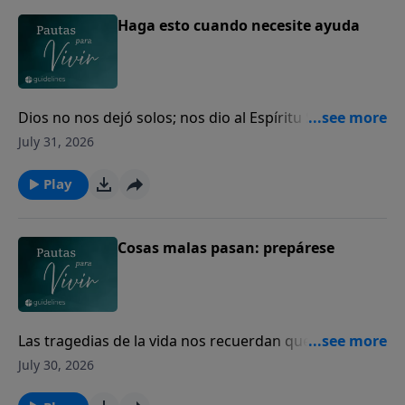
Haga esto cuando necesite ayuda
Dios no nos dejó solos; nos dio al Espíritu Santo para
guiarnos, fortalecernos y acompañarnos cada día.
July 31, 2026
Play
Cosas malas pasan: prepárese
Las tragedias de la vida nos recuerdan que todos
necesitamos volver nuestro corazón a Dios.
July 30, 2026