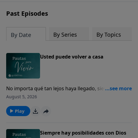
Past Episodes
By Series
By Topics
By Date
Usted puede volver a casa
No importa qué tan lejos haya llegado, siempre
puede volver a casa con Dios.
August 5, 2026
Play
Siempre hay posibilidades con Dios