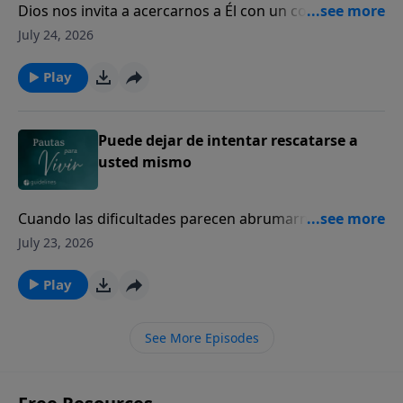
Dios nos invita a acercarnos a Él con un corazón
sincero, incluso en nuestros momentos de mayor
July 24, 2026
dolor y quebranto.
Play
Puede dejar de intentar rescatarse a
usted mismo
Cuando las dificultades parecen abrumarnos, Dios
sigue siendo nuestro refugio seguro y nuestra
July 23, 2026
fortaleza.
Play
See More Episodes