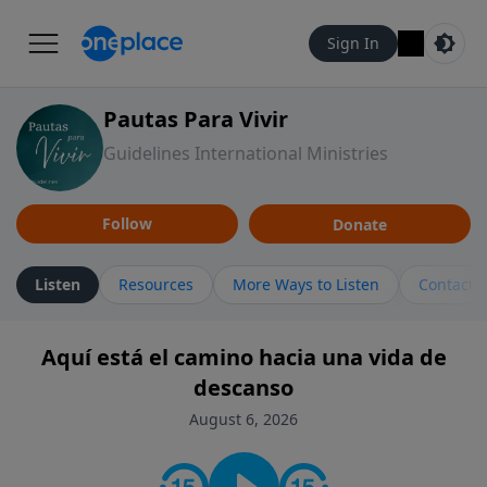
Sign In
Pautas Para Vivir
Guidelines International Ministries
Follow
Donate
Listen
Resources
More Ways to Listen
Contact
Aquí está el camino hacia una vida de
descanso
August 6, 2026