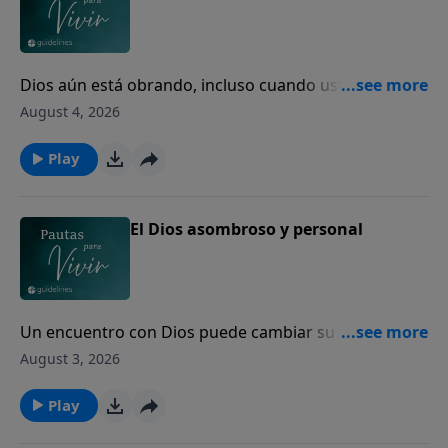
Dios aún está obrando, incluso cuando usted no
puede ver el final.
August 4, 2026
Play
El Dios asombroso y personal
Un encuentro con Dios puede cambiar su vida para
siempre.
August 3, 2026
Play