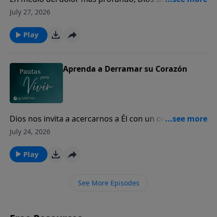
los corazones quebrantados para mostrarles Su
July 27, 2026
amor y presencia.
Play
Aprenda a Derramar su Corazón
Dios nos invita a acercarnos a Él con un corazón
sincero, incluso en nuestros momentos de mayor
July 24, 2026
dolor y quebranto.
Play
See More Episodes