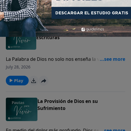
perdón.
Play
Cómo interpretar y aplicar las
Escrituras
La Palabra de Dios no solo nos enseña la verdad, sino
que transforma nuestro corazón y guía nuestra vida.
July 28, 2026
Play
La Provisión de Dios en su
Sufrimiento
En medio del dolor más profundo, Dios se acerca a