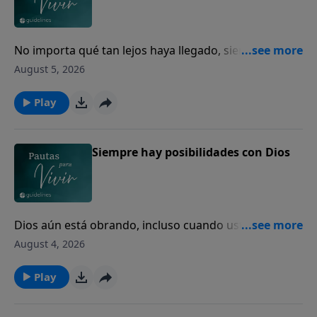
No importa qué tan lejos haya llegado, siempre
puede volver a casa con Dios.
August 5, 2026
Play
Siempre hay posibilidades con Dios
Dios aún está obrando, incluso cuando usted no
puede ver el final.
August 4, 2026
Play