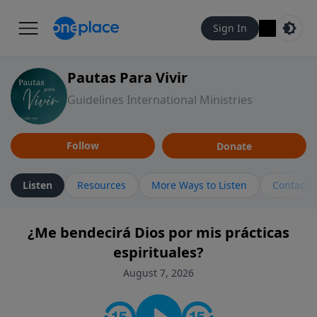
Sign In
Pautas Para Vivir
Guidelines International Ministries
Follow
Donate
Listen
Resources
More Ways to Listen
Contact
¿Me bendecirá Dios por mis prácticas
espirituales?
August 7, 2026