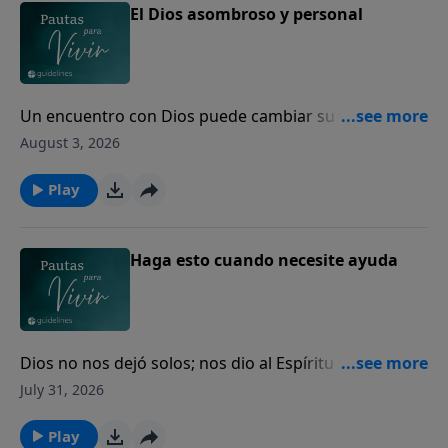
El Dios asombroso y personal
Un encuentro con Dios puede cambiar su vida para
siempre.
August 3, 2026
Play
Haga esto cuando necesite ayuda
Dios no nos dejó solos; nos dio al Espíritu Santo para
guiarnos, fortalecernos y acompañarnos cada día.
July 31, 2026
Play