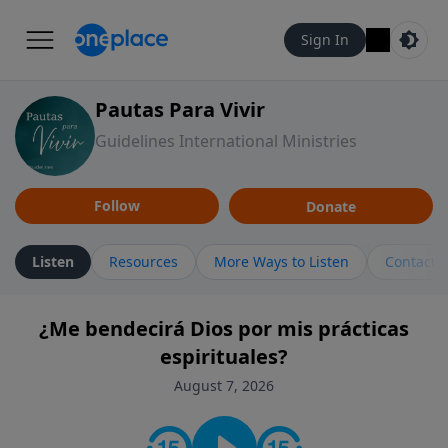
Sign In
Pautas Para Vivir
Guidelines International Ministries
Follow
Donate
Listen
Resources
More Ways to Listen
Contact
¿Me bendecirá Dios por mis prácticas
espirituales?
August 7, 2026