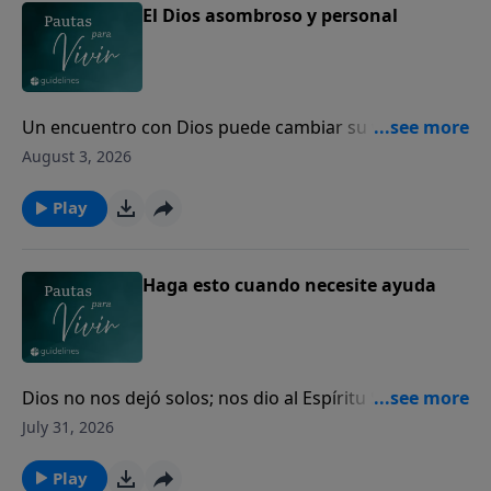
El Dios asombroso y personal
Un encuentro con Dios puede cambiar su vida para
siempre.
August 3, 2026
Play
Haga esto cuando necesite ayuda
Dios no nos dejó solos; nos dio al Espíritu Santo para
guiarnos, fortalecernos y acompañarnos cada día.
July 31, 2026
Play