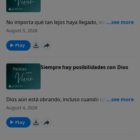
No importa qué tan lejos haya llegado, siempre
puede volver a casa con Dios.
August 5, 2026
Play
Siempre hay posibilidades con Dios
Dios aún está obrando, incluso cuando usted no
puede ver el final.
August 4, 2026
Play