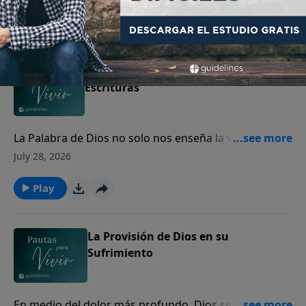
perdón.
Play
Cómo interpretar y aplicar las
Escrituras
La Palabra de Dios no solo nos enseña la verdad, sino
que transforma nuestro corazón y guía nuestra vida.
July 28, 2026
Play
La Provisión de Dios en su
Sufrimiento
En medio del dolor más profundo, Dios se acerca a