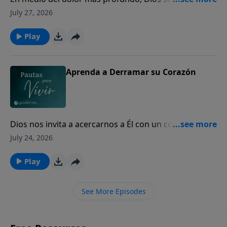
los corazones quebrantados para mostrarles Su
July 27, 2026
amor y presencia.
Play
Aprenda a Derramar su Corazón
Dios nos invita a acercarnos a Él con un corazón
sincero, incluso en nuestros momentos de mayor
July 24, 2026
dolor y quebranto.
Play
See More Episodes