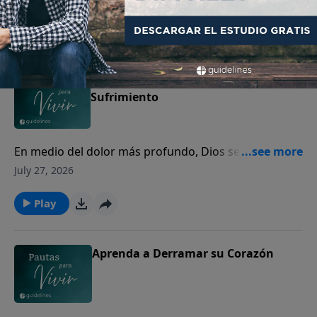
Play
La Provisión de Dios en su
Sufrimiento
En medio del dolor más profundo, Dios se acerca a
los corazones quebrantados para mostrarles Su
July 27, 2026
amor y presencia.
Play
Aprenda a Derramar su Corazón