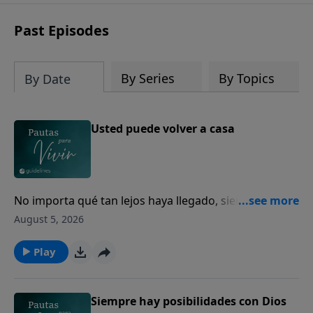
Past Episodes
By Series
By Topics
By Date
Usted puede volver a casa
No importa qué tan lejos haya llegado, siempre
puede volver a casa con Dios.
August 5, 2026
Play
Siempre hay posibilidades con Dios