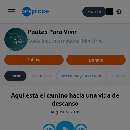
Sign In
Pautas Para Vivir
Guidelines International Ministries
Follow
Donate
Listen
Resources
More Ways to Listen
Contact
Aquí está el camino hacia una vida de
descanso
August 6, 2026