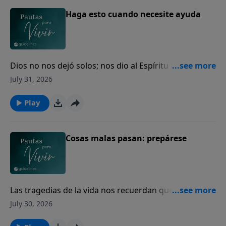
Haga esto cuando necesite ayuda
Dios no nos dejó solos; nos dio al Espíritu Santo para
guiarnos, fortalecernos y acompañarnos cada día.
July 31, 2026
Play
Cosas malas pasan: prepárese
Las tragedias de la vida nos recuerdan que todos
necesitamos volver nuestro corazón a Dios.
July 30, 2026