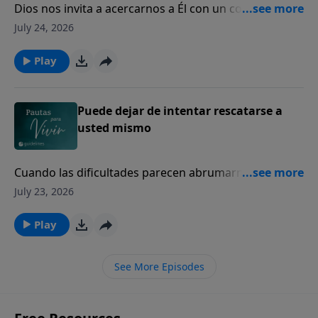
Dios nos invita a acercarnos a Él con un corazón
sincero, incluso en nuestros momentos de mayor
July 24, 2026
dolor y quebranto.
Play
Puede dejar de intentar rescatarse a
usted mismo
Cuando las dificultades parecen abrumarnos, Dios
sigue siendo nuestro refugio seguro y nuestra
July 23, 2026
fortaleza.
Play
See More Episodes