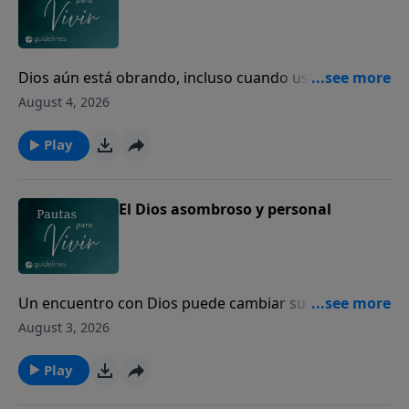
Dios aún está obrando, incluso cuando usted no
puede ver el final.
August 4, 2026
Play
El Dios asombroso y personal
Un encuentro con Dios puede cambiar su vida para
siempre.
August 3, 2026
Play