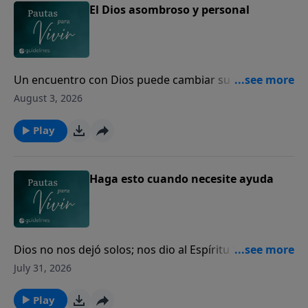
El Dios asombroso y personal
Un encuentro con Dios puede cambiar su vida para
siempre.
August 3, 2026
Play
Haga esto cuando necesite ayuda
Dios no nos dejó solos; nos dio al Espíritu Santo para
guiarnos, fortalecernos y acompañarnos cada día.
July 31, 2026
Play