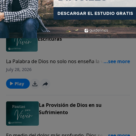
perdón.
Play
Cómo interpretar y aplicar las
Escrituras
La Palabra de Dios no solo nos enseña la verdad, sino
que transforma nuestro corazón y guía nuestra vida.
July 28, 2026
Play
La Provisión de Dios en su
Sufrimiento
En medio del dolor más profundo, Dios se acerca a