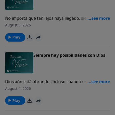
No importa qué tan lejos haya llegado, siempre
puede volver a casa con Dios.
August 5, 2026
Play
Siempre hay posibilidades con Dios
Dios aún está obrando, incluso cuando usted no
puede ver el final.
August 4, 2026
Play