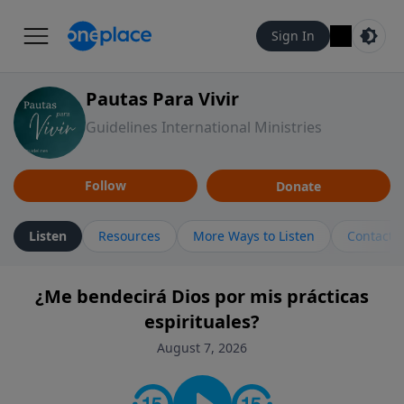
Sign In
Pautas Para Vivir
Guidelines International Ministries
Follow
Donate
Listen
Resources
More Ways to Listen
Contact
¿Me bendecirá Dios por mis prácticas
espirituales?
August 7, 2026