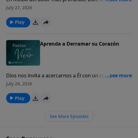
los corazones quebrantados para mostrarles Su
July 27, 2026
amor y presencia.
Play
Aprenda a Derramar su Corazón
Dios nos invita a acercarnos a Él con un corazón
sincero, incluso en nuestros momentos de mayor
July 24, 2026
dolor y quebranto.
Play
See More Episodes