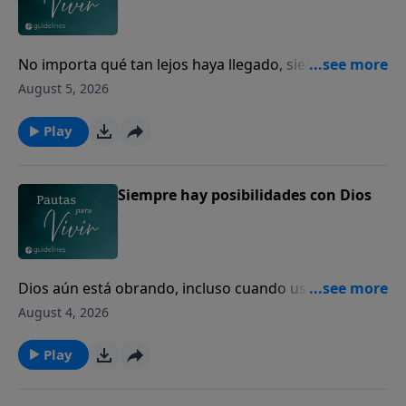
No importa qué tan lejos haya llegado, siempre
puede volver a casa con Dios.
August 5, 2026
Play
Siempre hay posibilidades con Dios
Dios aún está obrando, incluso cuando usted no
puede ver el final.
August 4, 2026
Play