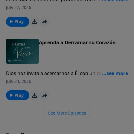
los corazones quebrantados para mostrarles Su
July 27, 2026
amor y presencia.
Play
Aprenda a Derramar su Corazón
Dios nos invita a acercarnos a Él con un corazón
sincero, incluso en nuestros momentos de mayor
July 24, 2026
dolor y quebranto.
Play
See More Episodes