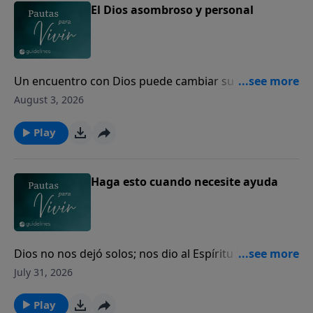
El Dios asombroso y personal
Un encuentro con Dios puede cambiar su vida para
siempre.
August 3, 2026
Play
Haga esto cuando necesite ayuda
Dios no nos dejó solos; nos dio al Espíritu Santo para
guiarnos, fortalecernos y acompañarnos cada día.
July 31, 2026
Play