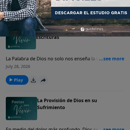
perdón.
Play
Cómo interpretar y aplicar las
Escrituras
La Palabra de Dios no solo nos enseña la verdad, sino
que transforma nuestro corazón y guía nuestra vida.
July 28, 2026
Play
La Provisión de Dios en su
Sufrimiento
En medio del dolor más profundo, Dios se acerca a