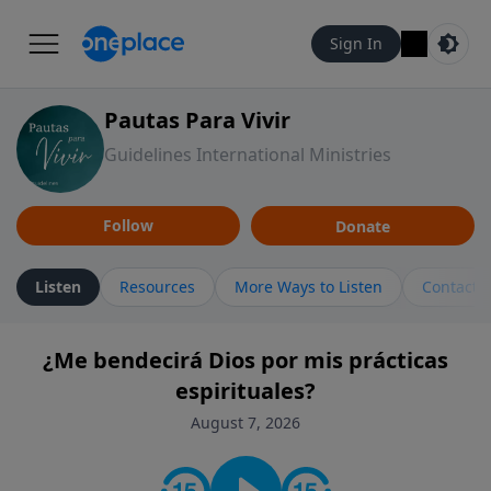
Sign In
Pautas Para Vivir
Guidelines International Ministries
Follow
Donate
Listen
Resources
More Ways to Listen
Contact
¿Me bendecirá Dios por mis prácticas
espirituales?
August 7, 2026