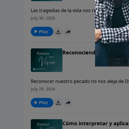
Las tragedias de la vida nos recuerdan que 
July 30, 2026
Play
Reconociendo mi propia r
Reconocer nuestro pecado no nos aleja de Di
perdón.
July 29, 2026
Play
Cómo interpretar y aplicar