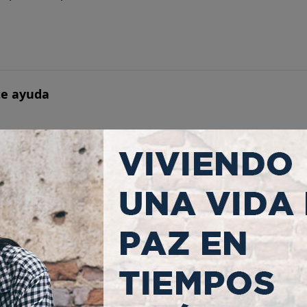
te ayuda
Santo para guiarnos, fortalecernos y acompañarnos cada día.
árese