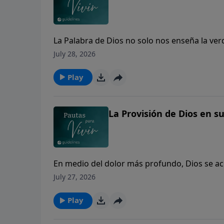
La Palabra de Dios no solo nos enseña la ver
July 28, 2026
Play
La Provisión de Dios en s
En medio del dolor más profundo, Dios se a
y presencia.
July 27, 2026
Play