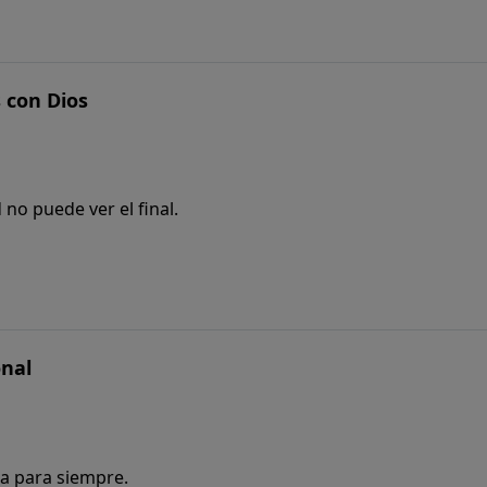
 con Dios
no puede ver el final.
onal
a para siempre.