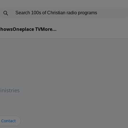
 Shows
Oneplace TV
More...
inistries
Contact