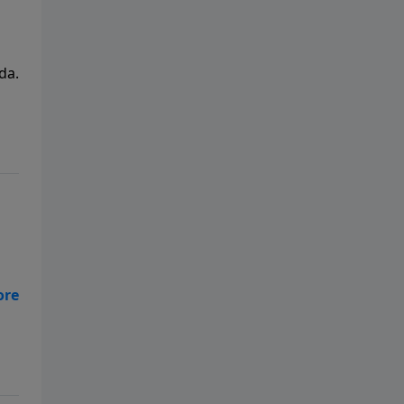
da.
or