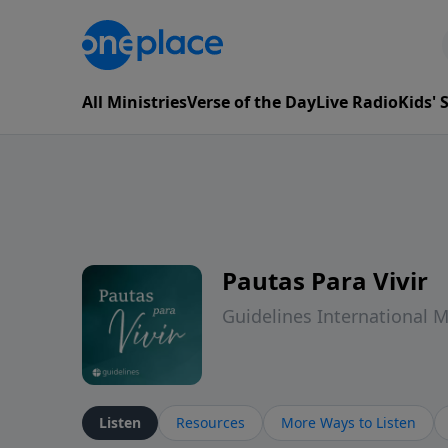
All Ministries
Verse of the Day
Live Radio
Kids'
Pautas Para Vivir
Guidelines International M
Listen
Resources
More Ways to Listen