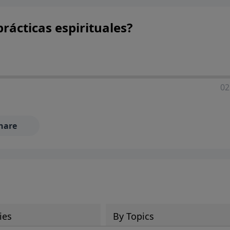
rácticas espirituales?
02
hare
ies
By Topics