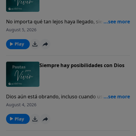
No importa qué tan lejos haya llegado, siempre
puede volver a casa con Dios.
August 5, 2026
Play
Siempre hay posibilidades con Dios
Dios aún está obrando, incluso cuando usted no
puede ver el final.
August 4, 2026
Play