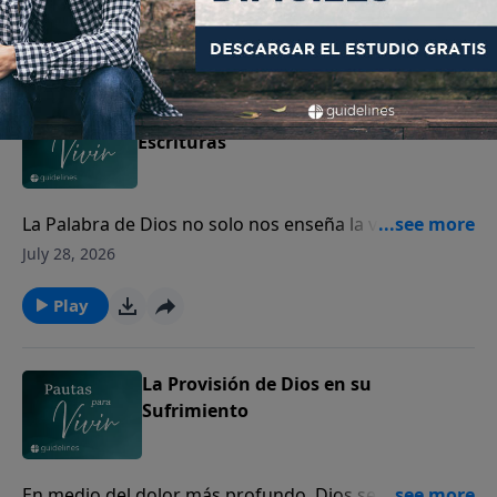
perdón.
Play
Cómo interpretar y aplicar las
Escrituras
La Palabra de Dios no solo nos enseña la verdad, sino
que transforma nuestro corazón y guía nuestra vida.
July 28, 2026
Play
La Provisión de Dios en su
Sufrimiento
En medio del dolor más profundo, Dios se acerca a