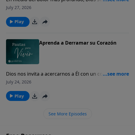
los corazones quebrantados para mostrarles Su
July 27, 2026
amor y presencia.
Play
Aprenda a Derramar su Corazón
Dios nos invita a acercarnos a Él con un corazón
sincero, incluso en nuestros momentos de mayor
July 24, 2026
dolor y quebranto.
Play
See More Episodes