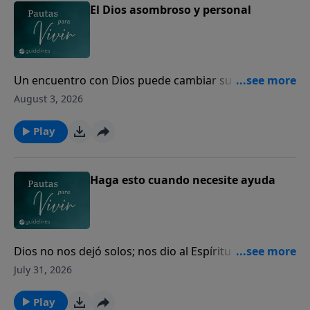
El Dios asombroso y personal
Un encuentro con Dios puede cambiar su vida para
siempre.
August 3, 2026
Play
Haga esto cuando necesite ayuda
Dios no nos dejó solos; nos dio al Espíritu Santo para
guiarnos, fortalecernos y acompañarnos cada día.
July 31, 2026
Play