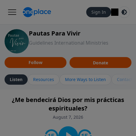
Sign In
Pautas Para Vivir
Guidelines International Ministries
Follow
Donate
Listen
Resources
More Ways to Listen
Contact
¿Me bendecirá Dios por mis prácticas
espirituales?
August 7, 2026