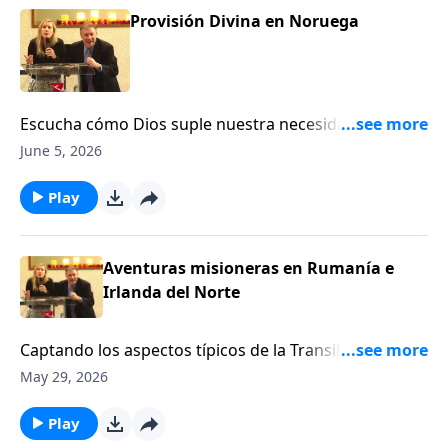
Provisión Divina en Noruega
Escucha cómo Dios suple nuestra necesidad de una
manera inesperada cuando estábamos viajando en la
June 5, 2026
zona de Stavanger en Noruega.
Play
Aventuras misioneras en Rumanía e
Irlanda del Norte
Captando los aspectos típicos de la Transilvania
histórica, Turda es una pequeña ciudad que durante
May 29, 2026
el invierno está cubierta de neblina, barro y un frío
escalofriante que penetra hasta los huesos. Pero
Play
Dios, qué es más fuerte que cualquier circunstancia,