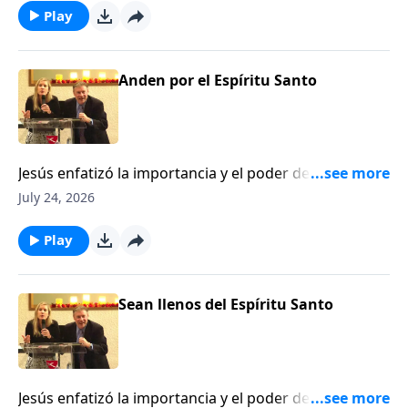
Play
Anden por el Espíritu Santo
Jesús enfatizó la importancia y el poder del Espíritu
en la vida del creyente. No solo es esencial ser lleno
July 24, 2026
del Espíritu Santo pero también vivir a través de su
poder. Este programa le dará conocimiento para
Play
entender estos aspectos esenciales de la vida
cristiana.
Sean llenos del Espíritu Santo
Jesús enfatizó la importancia y el poder del Espíritu