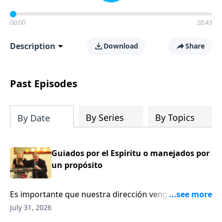
00:00
28:43
Description
Download
Share
Past Episodes
By Series
By Topics
By Date
Guiados por el Espíritu o manejados por
un propósito
Es importante que nuestra dirección venga
primeramente del Espíritu Santo y Él será el que nos
July 31, 2026
guiará a nuestro propósito.