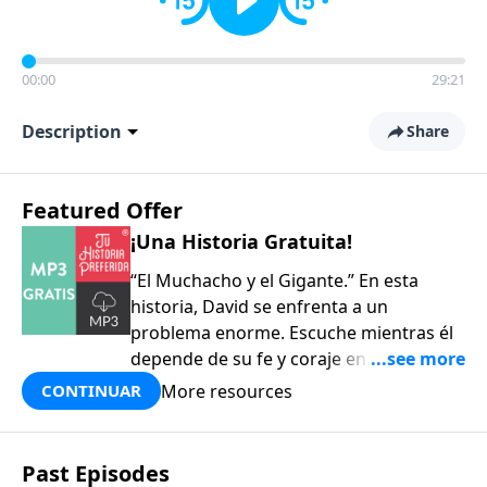
00:00
29:21
Description
Share
Featured Offer
¡Una Historia Gratuita!
“El Muchacho y el Gigante.” En esta
historia, David se enfrenta a un
problema enorme. Escuche mientras él
depende de su fe y coraje en la batalla
contra el poderoso Goliat. ¡Buena para
More resources
CONTINUAR
toda la familia!
Past Episodes