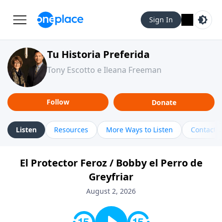
Sign In
Tu Historia Preferida
Tony Escotto e Ileana Freeman
Follow
Donate
Listen
Resources
More Ways to Listen
Contact
El Protector Feroz / Bobby el Perro de
Greyfriar
August 2, 2026