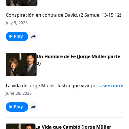
Conspiración en contra de David. (2 Samuel 13-15:12)
July 5, 2026
Play
Un Hombre de Fe (Jorge Müller parte
2)
La vida de Jorge Muller ilustra que vivir por fe tiene
maravillosos resultados
June 28, 2026
Play
La Vida que Cambió (Jorge Müller