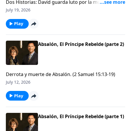
Dos Historias: David guarda luto por la muerte de su
hijo / y Mefi-bóset. (2 Samuel 18:19-19:18, 24:1-25 / 2
July 19, 2026
Samuel 4 & 9)
Play
Absalón, El Príncipe Rebelde (parte 2)
Derrota y muerte de Absalón. (2 Samuel 15:13-19)
July 12, 2026
Play
Absalón, El Príncipe Rebelde (parte 1)