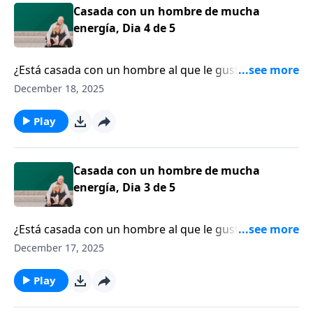
Casada con un hombre de mucha
energía, Dia 4 de 5
¿Está casada con un hombre al que le gusta
mantenerse ocupado? ¿A lo mejor él funciona mejor
December 18, 2025
cuando está lleno de actividades o incluso en el caos?
¿Se ha visto como alguien que compite por su
Play
tiempo, por su atención y por su afecto?
Casada con un hombre de mucha
energía, Dia 3 de 5
¿Está casada con un hombre al que le gusta
mantenerse ocupado? ¿A lo mejor él funciona mejor
December 17, 2025
cuando está lleno de actividades o incluso en el caos?
¿Se ha visto como alguien que compite por su
Play
tiempo, por su atención y por su afecto?