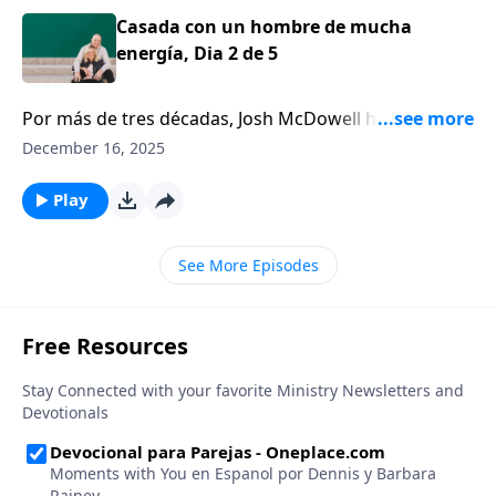
Casada con un hombre de mucha
energía, Dia 2 de 5
Por más de tres décadas, Josh McDowell ha estado
activo en el ministerio como orador, escritor y
December 16, 2025
apologista. Él ha tenido un impacto mundial para el
evangelio. Imagine cómo sería estar casada con un
Play
hombre tan activo.
See More Episodes