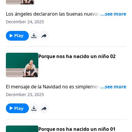
Los ángeles declararon las buenas nuevas del
nacimiento de Cristo. En el programa de hoy, Ken
December 24, 2025
Daniel cuenta por qué se debe recordar el nacimiento
de nuestro Salvador debería traernos consuelo y
Play
gozo.
Porque nos ha nacido un niño 02
El mensaje de la Navidad no es simplemente que Dios
envió a un bebé en carne humana, o que Dios se
December 23, 2025
encarnó en un ser humano. El mensaje es realmente
el mensaje del evangelio, que las personas que
Play
caminan en las tinieblas ahora pueden ver la luz.
Porque nos ha nacido un niño 01