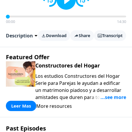
00:00
14:30
Description
Download
Share
Transcript
Featured Offer
Constructores del Hogar
Los estudios Constructores del Hogar
Serie para Parejas le ayudan a edificar
un matrimonio piadoso y a desarrollar
amistades que duren para toda la vida.
¡Únase a uno de los estudios de grupos
More resources
Leer Mas
pequeños de mayor crecimiento, y lleve
a casa los principios de la Palabra de
Dios para compartirlos con su familia,
Past Episodes