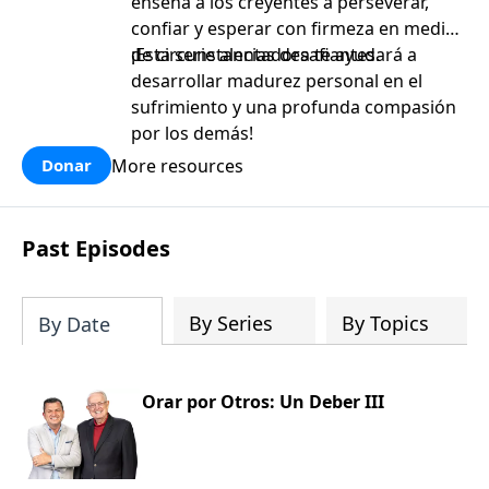
enseña a los creyentes a perseverar,
confiar y esperar con firmeza en medio
de circunstancias desafiantes.
¡Esta serie alentadora te ayudará a
desarrollar madurez personal en el
sufrimiento y una profunda compasión
por los demás!
More resources
Donar
Past Episodes
By Series
By Topics
By Date
Orar por Otros: Un Deber III