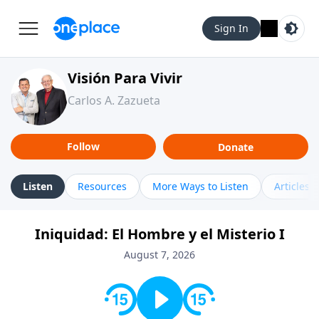
Sign In
Visión Para Vivir
Carlos A. Zazueta
Follow
Donate
Listen
Resources
More Ways to Listen
Articles
Iniquidad: El Hombre y el Misterio I
August 7, 2026