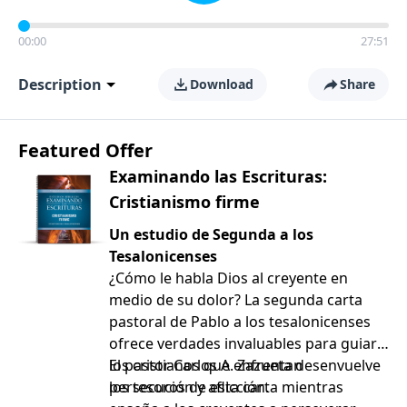
00:00
27:51
Description
Download
Share
Featured Offer
Examinando las Escrituras:
Cristianismo firme
Un estudio de Segunda a los
Tesalonicenses
¿Cómo le habla Dios al creyente en
medio de su dolor? La segunda carta
pastoral de Pablo a los tesalonicenses
ofrece verdades invaluables para guiar a
los cristianos que enfrentan
El pastor Carlos A. Zazueta desenvuelve
persecución y aflicción.
los tesoros de esta carta mientras