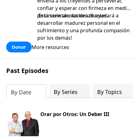
enseña a los creyentes a perseverar,
confiar y esperar con firmeza en medio
de circunstancias desafiantes.
¡Esta serie alentadora te ayudará a
desarrollar madurez personal en el
sufrimiento y una profunda compasión
por los demás!
More resources
Donar
Past Episodes
By Series
By Topics
By Date
Orar por Otros: Un Deber III