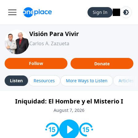
Sign In
Visión Para Vivir
Carlos A. Zazueta
Follow
Donate
Listen
Resources
More Ways to Listen
Articles
Iniquidad: El Hombre y el Misterio I
August 7, 2026