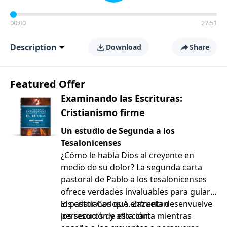
00:00
27:51
Description
Download
Share
Featured Offer
Examinando las Escrituras:
Cristianismo firme
Un estudio de Segunda a los
Tesalonicenses
¿Cómo le habla Dios al creyente en
medio de su dolor? La segunda carta
pastoral de Pablo a los tesalonicenses
ofrece verdades invaluables para guiar a
los cristianos que enfrentan
El pastor Carlos A. Zazueta desenvuelve
persecución y aflicción.
los tesoros de esta carta mientras