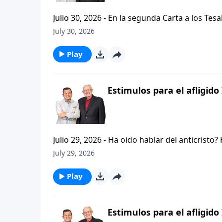
Julio 30, 2026 - En la segunda Carta a los Tes
permanezcan firmes y aferrados a las ensenan
July 30, 2026
Palabra de Dios siga esparciendose por todo l
del mensaje que comenzamos hace un par de di
Play
Estimulos para el afligido 
Julio 29, 2026 - Ha oido hablar del anticristo
que se refiere la Biblia cuando usa la palabr
July 29, 2026
parte de la serie CRISTIANISMO FIRME: UN E
capitulo de 2 Tesalonicenses y escuchemos l
Play
AFLIGIDO.
Estimulos para el afligido 