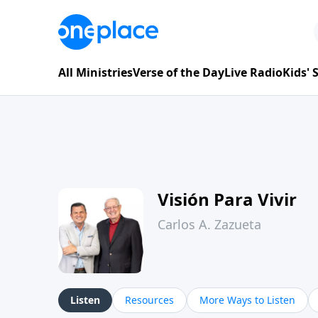
All Ministries
Verse of the Day
Live Radio
Kids'
Visión Para Vivir
Carlos A. Zazueta
Listen
Resources
More Ways to Listen