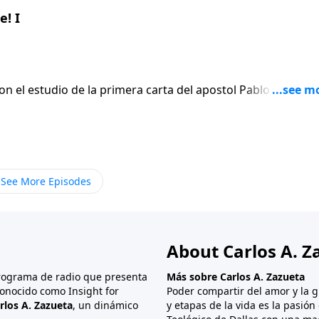
! I
on el estudio de la primera carta del apostol Pablo a los
En lugar de
 el apostol escribe seis versiculos para afirmar gentilmen
ue termina siendo el punto mas apasionado de toda su carta
See More Episodes
About Carlos A. Z
programa de radio que presenta
Más sobre Carlos A. Zazueta
onocido como Insight for
Poder compartir del amor y la g
rlos A. Zazueta
, un dinámico
y etapas de la vida es la pasió