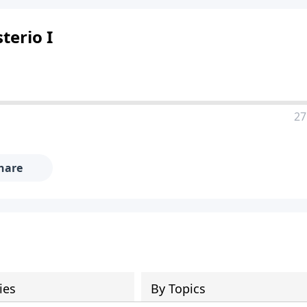
terio I
27
hare
ies
By Topics