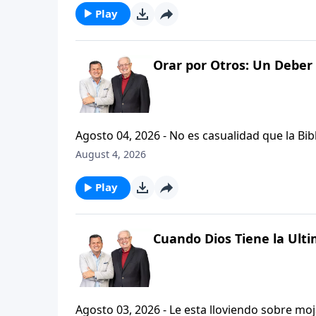
Play
Orar por Otros: Un Deber 
Agosto 04, 2026 - No es casualidad que la Biblia contenga varia
profetas, apostoles...de gente comun y corrie
August 4, 2026
el pastor Carlos A. Zazueta nos ensenara com
especifica.
Play
Cuando Dios Tiene la Ulti
Agosto 03, 2026 - Le esta lloviendo sobre mojado? Siente que el dolor y el sufrimiento se ha