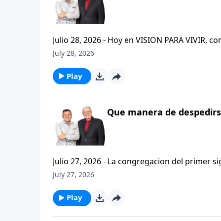
Julio 28, 2026 - Hoy en VISION PARA VIVIR, 
CRISTIANISMO FIRME: UN ESTUDIO DE 2 TESAL
July 28, 2026
tan pequeno pero grande en ensenanza. Si ti
el pastor Carlos A. Zazueta titulo: "ESTIMUL
Play
Que manera de despedirse
Julio 27, 2026 - La congregacion del primer s
interpersonales cristianas y genuinas. Se afirmaban mutuamente. Daban cuentas de si mismos unos con
July 27, 2026
otros. Y compartian un afecto que era absolutamente contagioso. H
que significa desarrollar relaciones autentica
Play