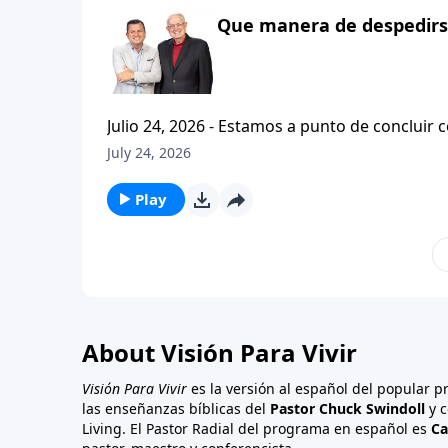
Que manera de despedirse
Julio 24, 2026 - Estamos a punto de concluir c
tesalonicenses titulado: Cristianismo Contagioso. En este escrito vemos una despedida franca. 
July 24, 2026
concluir su ensenanza con un despreocupado,
a sus hijos espirituales con una bendicion q
Play
About Visión Para Vivir
Visión Para Vivir
es la versión al español del popular 
las enseñanzas bíblicas del
Pastor Chuck Swindoll
y c
Living. El Pastor Radial del programa en español es
Ca