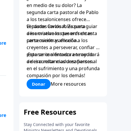
en medio de su dolor? La
segunda carta pastoral de Pablo
a los tesalonicenses ofrece
verdades invaluables para guiar
El pastor Carlos A. Zazueta
a los cristianos que enfrentan
desenvuelve los tesoros de esta
persecución y aflicción.
carta mientras enseña a los
creyentes a perseverar, confiar y
esperar con firmeza en medio
¡Esta serie alentadora te ayudará
de circunstancias desafiantes.
a desarrollar madurez personal
en el sufrimiento y una profunda
compasión por los demás!
More resources
Donar