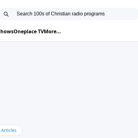
 Shows
Oneplace TV
More...
Articles