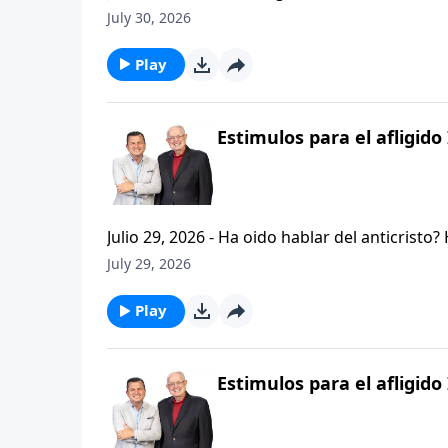
permanezcan firmes y aferrados a las ensenan
July 30, 2026
Palabra de Dios siga esparciendose por todo l
del mensaje que comenzamos hace un par de di
Play
Estimulos para el afligido 
Julio 29, 2026 - Ha oido hablar del anticristo
que se refiere la Biblia cuando usa la palabr
July 29, 2026
parte de la serie CRISTIANISMO FIRME: UN E
capitulo de 2 Tesalonicenses y escuchemos l
Play
AFLIGIDO.
Estimulos para el afligido 