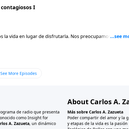
contagiosos I
ugar de disfrutarla. Nos preocupamos por las
rnos cuenta, empezamos a llevar cargas que no necesitamos.
s dara esperanza y consejo.
See More Episodes
About Carlos A. Z
programa de radio que presenta
Más sobre Carlos A. Zazueta
onocido como Insight for
Poder compartir del amor y la g
rlos A. Zazueta
, un dinámico
y etapas de la vida es la pasió