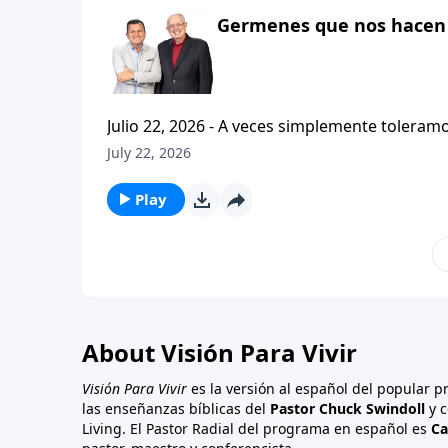
Germenes que nos hacen 
Julio 22, 2026 - A veces simplemente toleramos la vida en l
luchas y los problemas cotidianos, y sin da
July 22, 2026
Esa no es una buena manera de vivir. Hoy en Vision Para Vivir, el pastor Carlos A. Zazueta continuara con la
serie titulada: Cristianismo Contagioso, y no
Play
About Visión Para Vivir
Visión Para Vivir
es la versión al español del popular 
las enseñanzas bíblicas del
Pastor Chuck Swindoll
y c
Living. El Pastor Radial del programa en español es
Ca