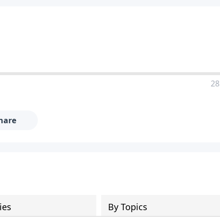
28
hare
ies
By Topics