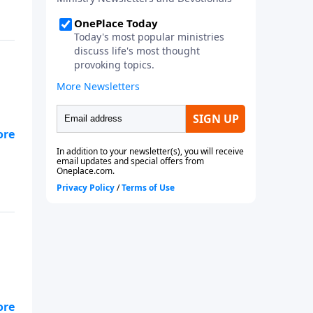
os
as
e