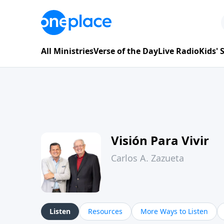
All Ministries
Verse of the Day
Live Radio
Kids'
Visión Para Vivir
Carlos A. Zazueta
Listen
Resources
More Ways to Listen