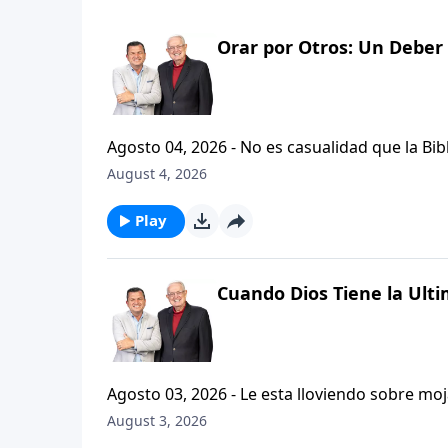
Orar por Otros: Un Deber 
Agosto 04, 2026 - No es casualidad que la Biblia contenga varia
profetas, apostoles...de gente comun y corrie
August 4, 2026
el pastor Carlos A. Zazueta nos ensenara com
especifica.
Play
Cuando Dios Tiene la Ulti
Agosto 03, 2026 - Le esta lloviendo sobre mojado? Siente que el dolor y el sufrimiento se ha
ilimitadamente en su vida? Santiago, capitulo
August 3, 2026
nos hallemos en diversas pruebas, sabiendo que l