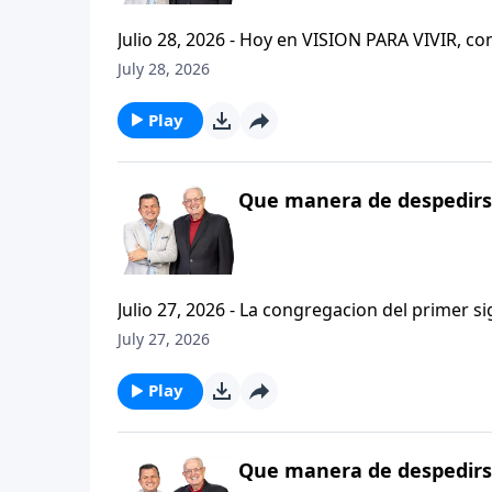
Julio 28, 2026 - Hoy en VISION PARA VIVIR, 
CRISTIANISMO FIRME: UN ESTUDIO DE 2 TESAL
July 28, 2026
tan pequeno pero grande en ensenanza. Si ti
el pastor Carlos A. Zazueta titulo: "ESTIMUL
Play
Que manera de despedirse
Julio 27, 2026 - La congregacion del primer s
interpersonales cristianas y genuinas. Se afirmaban mutuamente. Daban cuentas de si mismos unos con
July 27, 2026
otros. Y compartian un afecto que era absolutamente contagioso. H
que significa desarrollar relaciones autentica
Play
Que manera de despedirse