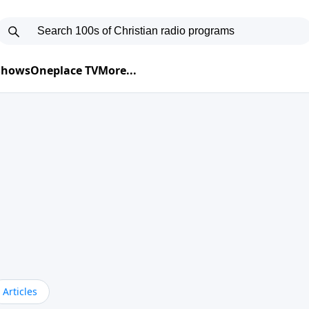
 Shows
Oneplace TV
More...
Articles