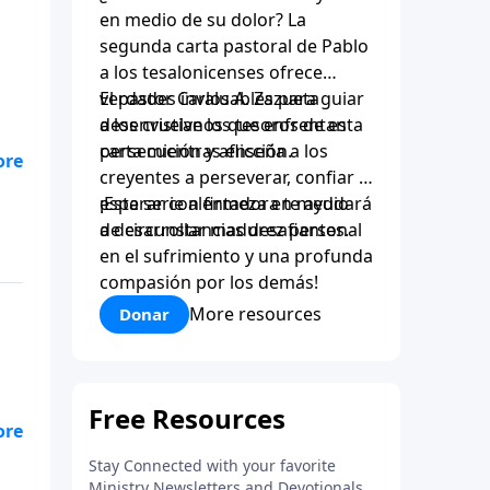
en medio de su dolor? La
segunda carta pastoral de Pablo
a los tesalonicenses ofrece
verdades invaluables para guiar
El pastor Carlos A. Zazueta
a los cristianos que enfrentan
desenvuelve los tesoros de esta
persecución y aflicción.
carta mientras enseña a los
creyentes a perseverar, confiar y
esperar con firmeza en medio
¡Esta serie alentadora te ayudará
de circunstancias desafiantes.
a desarrollar madurez personal
en el sufrimiento y una profunda
compasión por los demás!
More resources
Donar
o