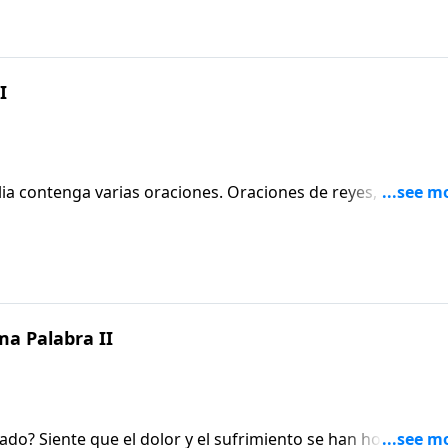
I
s oraciones. Oraciones de reyes, pastores,
nte como nosotros, al igual que de nuestro Senor Jesus. Hoy
o la oracion puede ayudarle a usted en su situacion
ma Palabra II
n hospedado