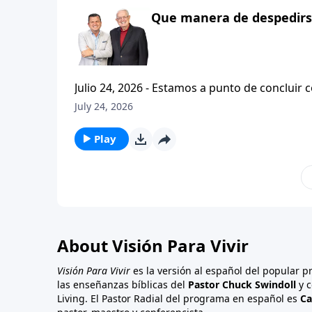
Que manera de despedirse
Julio 24, 2026 - Estamos a punto de concluir c
tesalonicenses titulado: Cristianismo Contagioso. En este escrito vemos una despedida franca. 
July 24, 2026
concluir su ensenanza con un despreocupado,
a sus hijos espirituales con una bendicion q
Play
About Visión Para Vivir
Visión Para Vivir
es la versión al español del popular 
las enseñanzas bíblicas del
Pastor Chuck Swindoll
y c
Living. El Pastor Radial del programa en español es
Ca