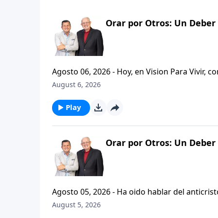
Orar por Otros: Un Deber 
Agosto 06, 2026 - Hoy, en Vision Para Vivir,
de segunda de tesalonicenses. Es dificil ver sufrir a los que amamos, no es cierto? Y queriendo hacer mas
August 6, 2026
por ellos, muchas veces nos disculpamos al ofrecerles
estudio de hoy, Pablo nos exhorta a hacer de
Play
poderoso que tenemos. Y ahora reconozcamos el regalo de la oracion, y acompanemos al pastor Carlos A.
Zazueta a visitar nuevamente el primer capitu
Orar por Otros: Un Deber 
Agosto 05, 2026 - Ha oido hablar del anticristo? Hoy vamos a escuchar al pastor Carlos A. Zazueta expl
que se refiere la Biblia cuando usa la palabr
August 5, 2026
parte de la serie CRISTIANISMO FIRME: UN 