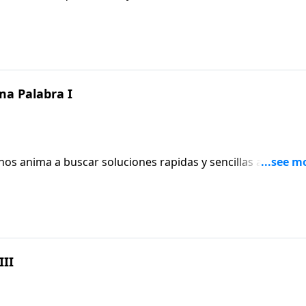
 1, versiculo 2 y 3 nos llama a "tener por sumo gozo, cuand
a prueba de nuestra fe produce paciencia" Actualmente
 a la antigua Tesalonica, en donde el martirio, persecucion y
ara a confiar en el
ma Palabra I
s nos anima a buscar soluciones rapidas y sencillas a nuestr
 pequena caja. Sin embargo, en la edicion
 pensar afuera de nuestras pequenas cajas para encontrar l
e que se titula CRISTIANISMO FUERTE.
III