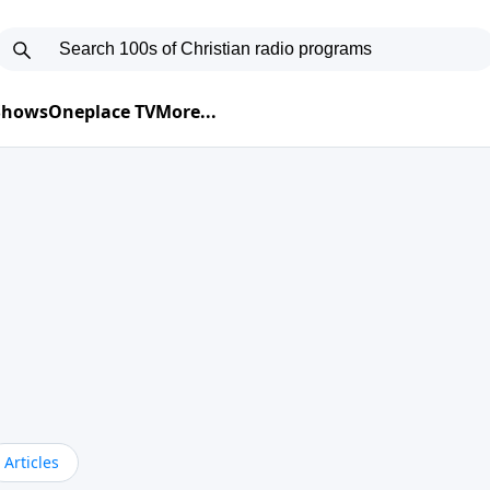
 Shows
Oneplace TV
More...
Articles