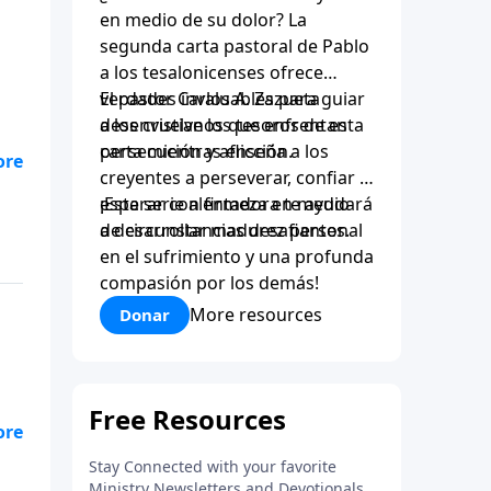
en medio de su dolor? La
segunda carta pastoral de Pablo
a los tesalonicenses ofrece
verdades invaluables para guiar
El pastor Carlos A. Zazueta
a los cristianos que enfrentan
desenvuelve los tesoros de esta
persecución y aflicción.
carta mientras enseña a los
creyentes a perseverar, confiar y
esperar con firmeza en medio
¡Esta serie alentadora te ayudará
de circunstancias desafiantes.
a desarrollar madurez personal
en el sufrimiento y una profunda
compasión por los demás!
More resources
Donar