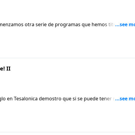
comenzamos otra serie de programas que hemos titulado
ONICENSES. Estos mensajes fueron extraidos de ese libr
ene su Biblia a mano, participe con nosotros del mensaje q
OS PARA EL AFLIGIDO".
! II
iglo en Tesalonica demostro que si se puede tener relacione
oy aprenderemos mas acerca de lo
s en la familia de Dios.