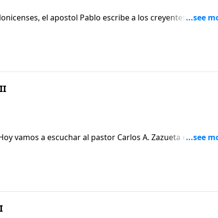
alonicenses, el apostol Pablo escribe a los creyentes para qu
zas de Cristo. Asi tambien pide que oren por el para que l
ugar. Hoy el Pastor Carlos nos trae la tercera y ultima part
as titulado: "Estimulos para el Afligido".
II
? Hoy vamos a escuchar al pastor Carlos A. Zazueta explicar a
a "anticristo". El programa de hoy de VISION PARA VIVIR es
STUDIO DE 2 TESALONICENSES. Abra su Biblia al primer
a conclusion del mensaje de ayer titulado: ESTIMULOS PARA
I