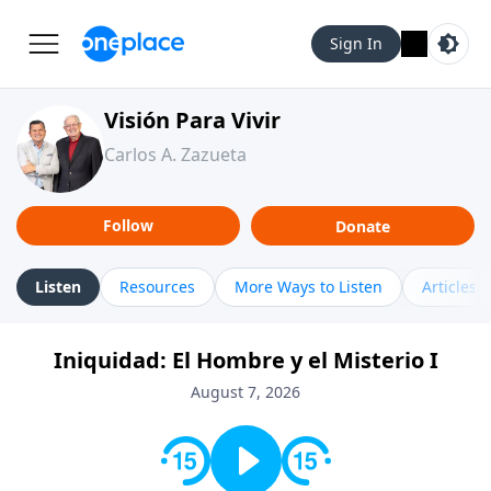
Sign In
Visión Para Vivir
Carlos A. Zazueta
Follow
Donate
Listen
Resources
More Ways to Listen
Articles
Iniquidad: El Hombre y el Misterio I
August 7, 2026