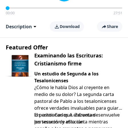
00:00
27:51
Description
Download
Share
Featured Offer
Examinando las Escrituras:
Cristianismo firme
Un estudio de Segunda a los
Tesalonicenses
¿Cómo le habla Dios al creyente en
medio de su dolor? La segunda carta
pastoral de Pablo a los tesalonicenses
ofrece verdades invaluables para guiar a
los cristianos que enfrentan
El pastor Carlos A. Zazueta desenvuelve
persecución y aflicción.
los tesoros de esta carta mientras