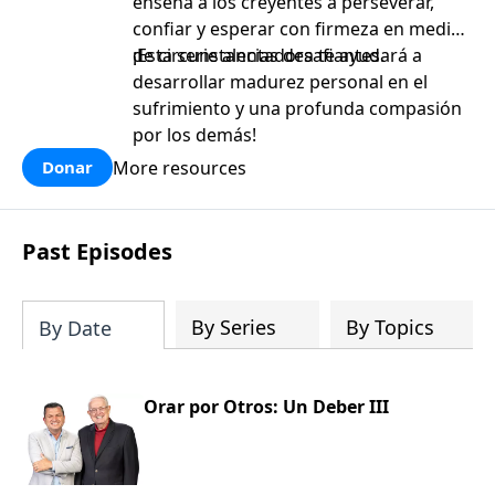
enseña a los creyentes a perseverar,
confiar y esperar con firmeza en medio
de circunstancias desafiantes.
¡Esta serie alentadora te ayudará a
desarrollar madurez personal en el
sufrimiento y una profunda compasión
por los demás!
More resources
Donar
Past Episodes
By Series
By Topics
By Date
Orar por Otros: Un Deber III