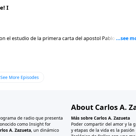
! I
on el estudio de la primera carta del apostol Pablo a los
En lugar de
 el apostol escribe seis versiculos para afirmar gentilmen
ue termina siendo el punto mas apasionado de toda su carta
See More Episodes
About Carlos A. Z
programa de radio que presenta
Más sobre Carlos A. Zazueta
onocido como Insight for
Poder compartir del amor y la g
rlos A. Zazueta
, un dinámico
y etapas de la vida es la pasió