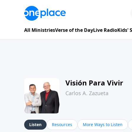
All Ministries
Verse of the Day
Live Radio
Kids'
Visión Para Vivir
Carlos A. Zazueta
Listen
Resources
More Ways to Listen