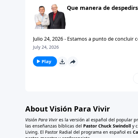
Que manera de despedirse
Julio 24, 2026 - Estamos a punto de concluir c
tesalonicenses titulado: Cristianismo Contagioso. En este escrito vemos una despedida franca. 
July 24, 2026
concluir su ensenanza con un despreocupado,
a sus hijos espirituales con una bendicion q
Play
About Visión Para Vivir
Visión Para Vivir
es la versión al español del popular 
las enseñanzas bíblicas del
Pastor Chuck Swindoll
y c
Living. El Pastor Radial del programa en español es
Ca