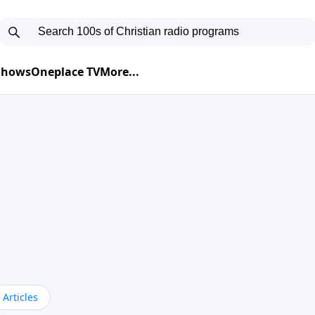
 Shows
Oneplace TV
More...
Articles