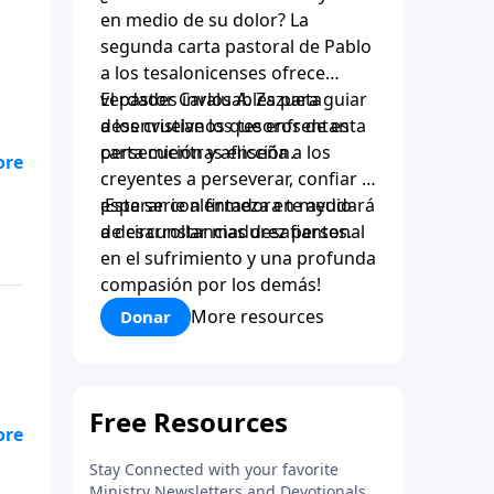
en medio de su dolor? La
segunda carta pastoral de Pablo
a los tesalonicenses ofrece
verdades invaluables para guiar
El pastor Carlos A. Zazueta
a los cristianos que enfrentan
desenvuelve los tesoros de esta
persecución y aflicción.
carta mientras enseña a los
creyentes a perseverar, confiar y
esperar con firmeza en medio
¡Esta serie alentadora te ayudará
de circunstancias desafiantes.
a desarrollar madurez personal
en el sufrimiento y una profunda
compasión por los demás!
More resources
Donar