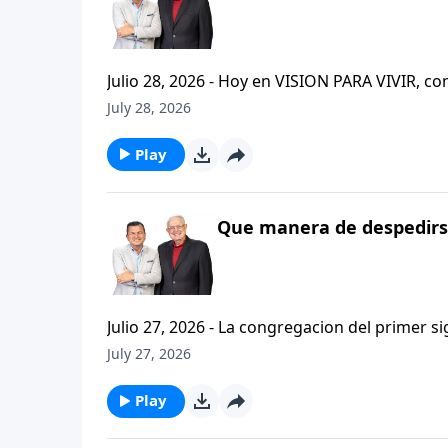
Julio 28, 2026 - Hoy en VISION PARA VIVIR, 
CRISTIANISMO FIRME: UN ESTUDIO DE 2 TESAL
July 28, 2026
tan pequeno pero grande en ensenanza. Si ti
el pastor Carlos A. Zazueta titulo: "ESTIMUL
Play
Que manera de despedirse
Julio 27, 2026 - La congregacion del primer s
interpersonales cristianas y genuinas. Se afirmaban mutuamente. Daban cuentas de si mismos unos con
July 27, 2026
otros. Y compartian un afecto que era absolutamente contagioso. H
que significa desarrollar relaciones autentica
Play