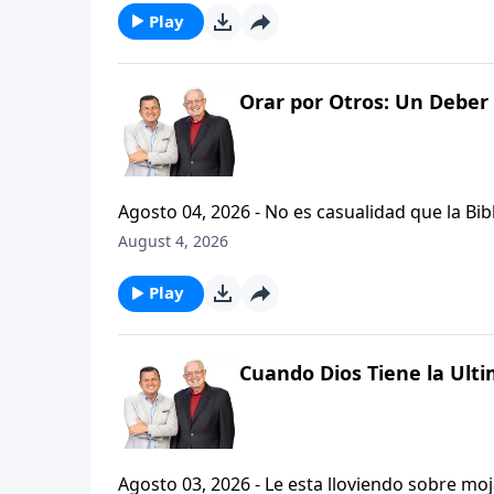
Play
Orar por Otros: Un Deber 
Agosto 04, 2026 - No es casualidad que la Biblia contenga varia
profetas, apostoles...de gente comun y corrie
August 4, 2026
el pastor Carlos A. Zazueta nos ensenara com
especifica.
Play
Cuando Dios Tiene la Ulti
Agosto 03, 2026 - Le esta lloviendo sobre mojado? Siente que el dolor y el sufrimiento se ha