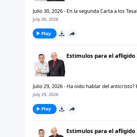
Julio 30, 2026 - En la segunda Carta a los Tes
permanezcan firmes y aferrados a las ensenan
July 30, 2026
Palabra de Dios siga esparciendose por todo l
del mensaje que comenzamos hace un par de di
Play
Estimulos para el afligido 
Julio 29, 2026 - Ha oido hablar del anticristo
que se refiere la Biblia cuando usa la palabr
July 29, 2026
parte de la serie CRISTIANISMO FIRME: UN E
capitulo de 2 Tesalonicenses y escuchemos l
Play
AFLIGIDO.
Estimulos para el afligido 