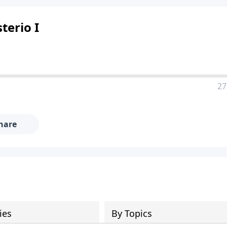
terio I
27
hare
ies
By Topics