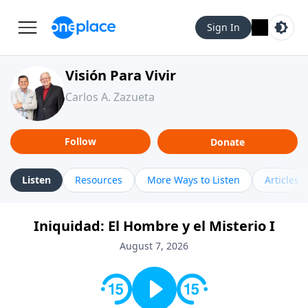
Sign In
Visión Para Vivir
Carlos A. Zazueta
Follow
Donate
Listen
Resources
More Ways to Listen
Articles
Iniquidad: El Hombre y el Misterio I
August 7, 2026