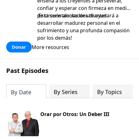
enseña a los creyentes a perseverar,
confiar y esperar con firmeza en medio
de circunstancias desafiantes.
¡Esta serie alentadora te ayudará a
desarrollar madurez personal en el
sufrimiento y una profunda compasión
por los demás!
More resources
Donar
Past Episodes
By Series
By Topics
By Date
Orar por Otros: Un Deber III