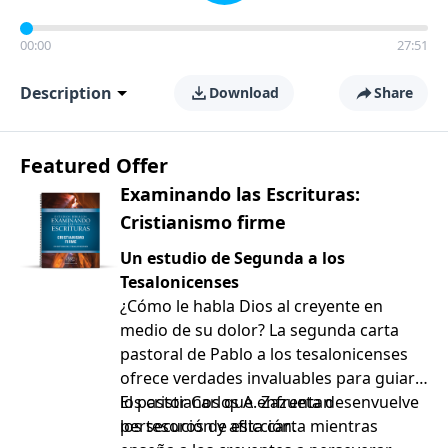
00:00
27:51
Description
Download
Share
Featured Offer
Examinando las Escrituras:
Cristianismo firme
Un estudio de Segunda a los
Tesalonicenses
¿Cómo le habla Dios al creyente en
medio de su dolor? La segunda carta
pastoral de Pablo a los tesalonicenses
ofrece verdades invaluables para guiar a
los cristianos que enfrentan
El pastor Carlos A. Zazueta desenvuelve
persecución y aflicción.
los tesoros de esta carta mientras