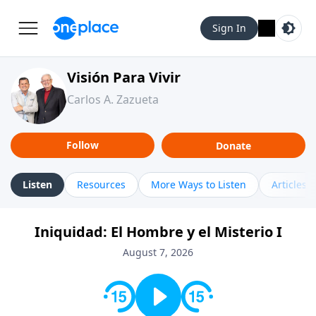
Sign In
Visión Para Vivir
Carlos A. Zazueta
Follow
Donate
Listen
Resources
More Ways to Listen
Articles
Iniquidad: El Hombre y el Misterio I
August 7, 2026