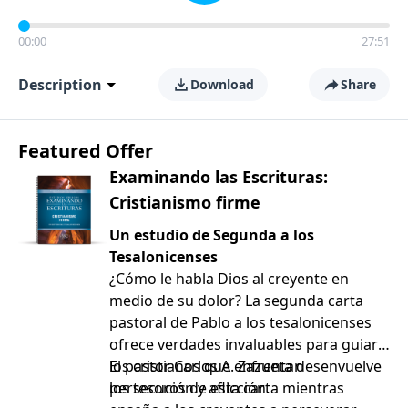
00:00
27:51
Description
Download
Share
Featured Offer
Examinando las Escrituras:
Cristianismo firme
Un estudio de Segunda a los
Tesalonicenses
¿Cómo le habla Dios al creyente en
medio de su dolor? La segunda carta
pastoral de Pablo a los tesalonicenses
ofrece verdades invaluables para guiar a
los cristianos que enfrentan
El pastor Carlos A. Zazueta desenvuelve
persecución y aflicción.
los tesoros de esta carta mientras