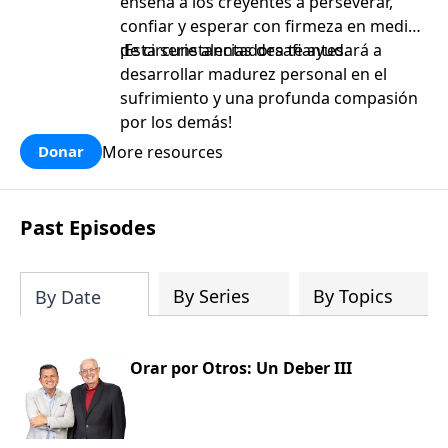
enseña a los creyentes a perseverar,
confiar y esperar con firmeza en medio
de circunstancias desafiantes.
¡Esta serie alentadora te ayudará a
desarrollar madurez personal en el
sufrimiento y una profunda compasión
por los demás!
More resources
Donar
Past Episodes
By Series
By Topics
By Date
Orar por Otros: Un Deber III