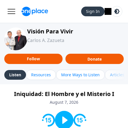
Sign In
Visión Para Vivir
Carlos A. Zazueta
Follow
Donate
Listen
Resources
More Ways to Listen
Articles
Iniquidad: El Hombre y el Misterio I
August 7, 2026