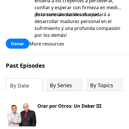
enseña a los creyentes a perseverar,
confiar y esperar con firmeza en medio
de circunstancias desafiantes.
¡Esta serie alentadora te ayudará a
desarrollar madurez personal en el
sufrimiento y una profunda compasión
por los demás!
More resources
Donar
Past Episodes
By Series
By Topics
By Date
Orar por Otros: Un Deber III