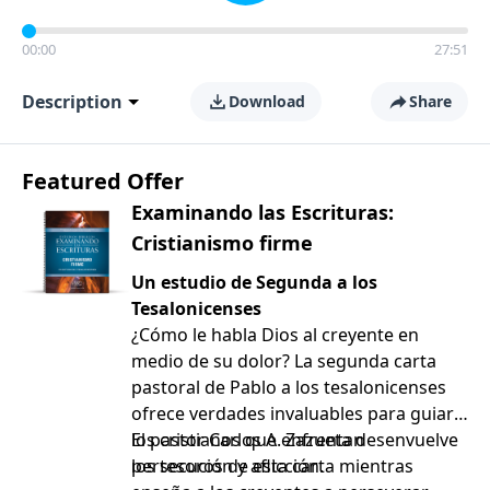
00:00
27:51
Description
Download
Share
Featured Offer
Examinando las Escrituras:
Cristianismo firme
Un estudio de Segunda a los
Tesalonicenses
¿Cómo le habla Dios al creyente en
medio de su dolor? La segunda carta
pastoral de Pablo a los tesalonicenses
ofrece verdades invaluables para guiar a
los cristianos que enfrentan
El pastor Carlos A. Zazueta desenvuelve
persecución y aflicción.
los tesoros de esta carta mientras