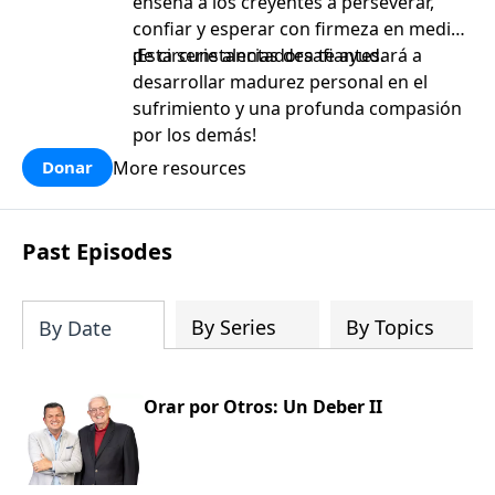
enseña a los creyentes a perseverar,
confiar y esperar con firmeza en medio
de circunstancias desafiantes.
¡Esta serie alentadora te ayudará a
desarrollar madurez personal en el
sufrimiento y una profunda compasión
por los demás!
More resources
Donar
Past Episodes
By Series
By Topics
By Date
Orar por Otros: Un Deber II