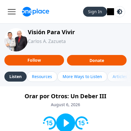
Sign In
Visión Para Vivir
Carlos A. Zazueta
Follow
Donate
Listen
Resources
More Ways to Listen
Articles
Orar por Otros: Un Deber III
August 6, 2026