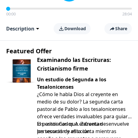
00:00
28:04
Description
Download
Share
Featured Offer
Examinando las Escrituras:
Cristianismo firme
Un estudio de Segunda a los
Tesalonicenses
¿Cómo le habla Dios al creyente en
medio de su dolor? La segunda carta
pastoral de Pablo a los tesalonicenses
ofrece verdades invaluables para guiar a
los cristianos que enfrentan
El pastor Carlos A. Zazueta desenvuelve
persecución y aflicción.
los tesoros de esta carta mientras