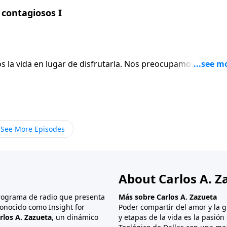
contagiosos I
ugar de disfrutarla. Nos preocupamos por las
rnos cuenta, empezamos a llevar cargas que no necesitamos.
s dara esperanza y consejo.
See More Episodes
About Carlos A. Z
programa de radio que presenta
Más sobre Carlos A. Zazueta
onocido como Insight for
Poder compartir del amor y la g
rlos A. Zazueta
, un dinámico
y etapas de la vida es la pasió