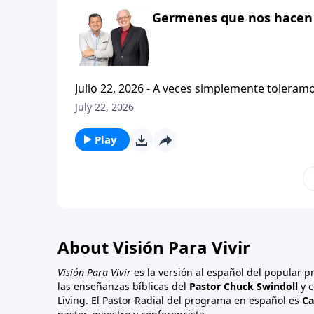
Germenes que nos hacen 
Julio 22, 2026 - A veces simplemente toleramos la vida en l
luchas y los problemas cotidianos, y sin da
July 22, 2026
Esa no es una buena manera de vivir. Hoy en Vision Para Vivir, el pastor Carlos A. Zazueta continuara con la
serie titulada: Cristianismo Contagioso, y no
Play
About Visión Para Vivir
Visión Para Vivir
es la versión al español del popular 
las enseñanzas bíblicas del
Pastor Chuck Swindoll
y c
Living. El Pastor Radial del programa en español es
Ca