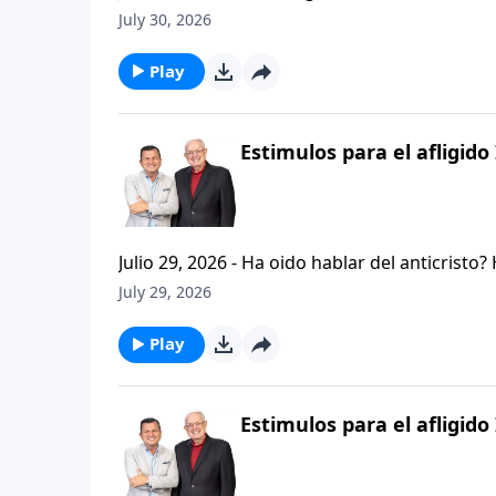
permanezcan firmes y aferrados a las ensenan
July 30, 2026
Palabra de Dios siga esparciendose por todo l
del mensaje que comenzamos hace un par de di
Play
Estimulos para el afligido 
Julio 29, 2026 - Ha oido hablar del anticristo
que se refiere la Biblia cuando usa la palabr
July 29, 2026
parte de la serie CRISTIANISMO FIRME: UN E
capitulo de 2 Tesalonicenses y escuchemos l
Play
AFLIGIDO.
Estimulos para el afligido 