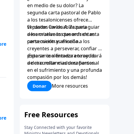
en medio de su dolor? La
segunda carta pastoral de Pablo
a los tesalonicenses ofrece
verdades invaluables para guiar
El pastor Carlos A. Zazueta
a los cristianos que enfrentan
desenvuelve los tesoros de esta
persecución y aflicción.
carta mientras enseña a los
creyentes a perseverar, confiar y
esperar con firmeza en medio
¡Esta serie alentadora te ayudará
de circunstancias desafiantes.
a desarrollar madurez personal
en el sufrimiento y una profunda
compasión por los demás!
More resources
Donar
o