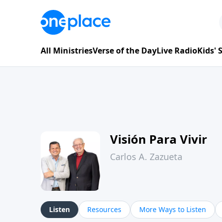
All Ministries
Verse of the Day
Live Radio
Kids'
Visión Para Vivir
Carlos A. Zazueta
Listen
Resources
More Ways to Listen