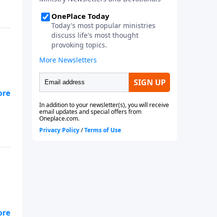
os
as
e