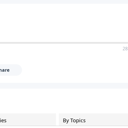
28
hare
ies
By Topics