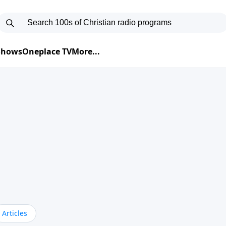
 Shows
Oneplace TV
More...
Articles