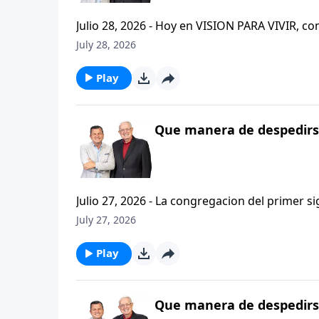
Julio 28, 2026 - Hoy en VISION PARA VIVIR, 
CRISTIANISMO FIRME: UN ESTUDIO DE 2 TESAL
July 28, 2026
tan pequeno pero grande en ensenanza. Si ti
el pastor Carlos A. Zazueta titulo: "ESTIMUL
Play
Que manera de despedirse
Julio 27, 2026 - La congregacion del primer s
interpersonales cristianas y genuinas. Se afirmaban mutuamente. Daban cuentas de si mismos unos con
July 27, 2026
otros. Y compartian un afecto que era absolutamente contagioso. H
que significa desarrollar relaciones autentica
Play
Que manera de despedirse