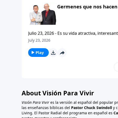
Germenes que nos hacen 
Julio 23, 2026 - Es su vida atractiva, interesante o contagiosa? Bienvenido a Vi
Carlos A. Zazueta. Actualmente estamos estudiando la primera carta a los Tesalonicenses, con esta serie
July 23, 2026
titulada CRISTIANISMO CONTAGIOSO. Y hoy continuaremos enfatizando la importancia de caminar
consistentemente con
Play
About Visión Para Vivir
Visión Para Vivir
es la versión al español del popular 
las enseñanzas bíblicas del
Pastor Chuck Swindoll
y c
Living. El Pastor Radial del programa en español es
Ca