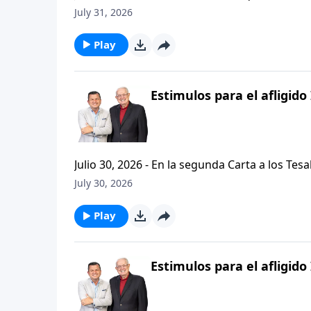
problemas, buscando empaquetar nuestros problemas en una
July 31, 2026
de hoy de Vision Para Vivir, aprenderemos a
respuestas a nuestros dilemas con esta seri
Play
Estimulos para el afligido 
Julio 30, 2026 - En la segunda Carta a los Tes
permanezcan firmes y aferrados a las ensenan
July 30, 2026
Palabra de Dios siga esparciendose por todo l
del mensaje que comenzamos hace un par de di
Play
Estimulos para el afligido 