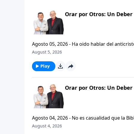
Orar por Otros: Un Deber 
Agosto 05, 2026 - Ha oido hablar del anticristo? Hoy vamos a escuchar al pastor Carlos A. Zazueta expl
que se refiere la Biblia cuando usa la palabr
August 5, 2026
parte de la serie CRISTIANISMO FIRME: UN 
Play
Orar por Otros: Un Deber 
Agosto 04, 2026 - No es casualidad que la Biblia contenga varia
profetas, apostoles...de gente comun y corrie
August 4, 2026
el pastor Carlos A. Zazueta nos ensenara com