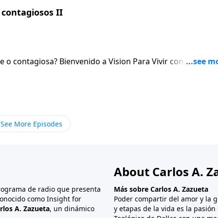
contagiosos II
sion Para Vivir con el pastor
 el Senor. Al igual que hablaremos de la necesidad de orar sin cesar.
See More Episodes
About Carlos A. Z
programa de radio que presenta
Más sobre Carlos A. Zazueta
onocido como Insight for
Poder compartir del amor y la g
rlos A. Zazueta
, un dinámico
y etapas de la vida es la pasió