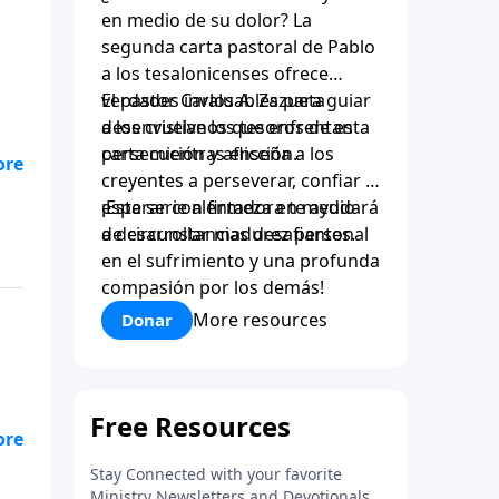
en medio de su dolor? La
segunda carta pastoral de Pablo
a los tesalonicenses ofrece
verdades invaluables para guiar
El pastor Carlos A. Zazueta
a los cristianos que enfrentan
desenvuelve los tesoros de esta
persecución y aflicción.
carta mientras enseña a los
creyentes a perseverar, confiar y
esperar con firmeza en medio
¡Esta serie alentadora te ayudará
de circunstancias desafiantes.
a desarrollar madurez personal
en el sufrimiento y una profunda
compasión por los demás!
More resources
Donar