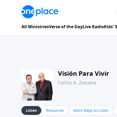
All Ministries
Verse of the Day
Live Radio
Kids'
Visión Para Vivir
Carlos A. Zazueta
Listen
Resources
More Ways to Listen