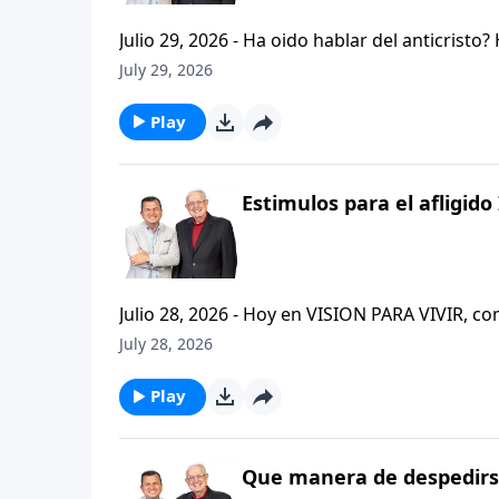
Julio 29, 2026 - Ha oido hablar del anticristo
que se refiere la Biblia cuando usa la palabr
July 29, 2026
parte de la serie CRISTIANISMO FIRME: UN E
capitulo de 2 Tesalonicenses y escuchemos l
Play
AFLIGIDO.
Estimulos para el afligido 
Julio 28, 2026 - Hoy en VISION PARA VIVIR, 
CRISTIANISMO FIRME: UN ESTUDIO DE 2 TESAL
July 28, 2026
tan pequeno pero grande en ensenanza. Si ti
el pastor Carlos A. Zazueta titulo: "ESTIMUL
Play
Que manera de despedirse