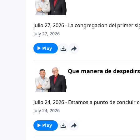
Julio 27, 2026 - La congregacion del primer s
interpersonales cristianas y genuinas. Se afirmaban mutuamente. Daban cuentas de si mismos unos con
July 27, 2026
otros. Y compartian un afecto que era absolutamente contagioso. H
que significa desarrollar relaciones autentica
Play
Que manera de despedirse
Julio 24, 2026 - Estamos a punto de concluir c
tesalonicenses titulado: Cristianismo Contagioso. En este escrito vemos una despedida franca. 
July 24, 2026
concluir su ensenanza con un despreocupado,
a sus hijos espirituales con una bendicion q
Play