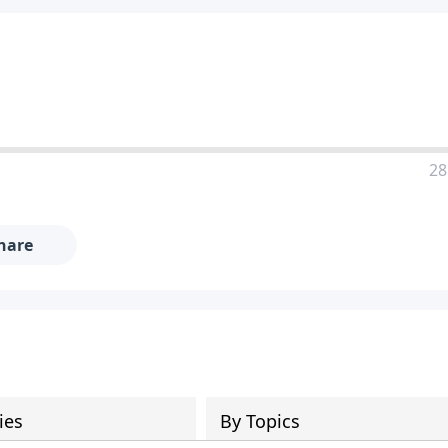
28
hare
ies
By Topics