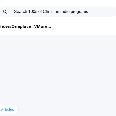
 Shows
Oneplace TV
More...
Articles