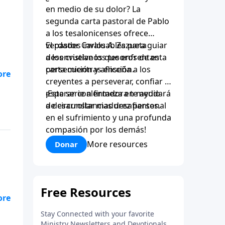
en medio de su dolor? La
segunda carta pastoral de Pablo
a los tesalonicenses ofrece
verdades invaluables para guiar
El pastor Carlos A. Zazueta
a los cristianos que enfrentan
desenvuelve los tesoros de esta
persecución y aflicción.
carta mientras enseña a los
creyentes a perseverar, confiar y
esperar con firmeza en medio
¡Esta serie alentadora te ayudará
de circunstancias desafiantes.
a desarrollar madurez personal
en el sufrimiento y una profunda
compasión por los demás!
More resources
Donar