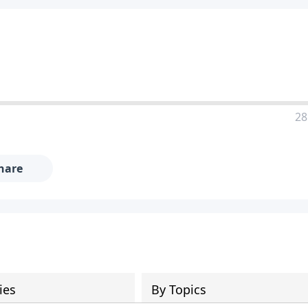
28
hare
ies
By Topics