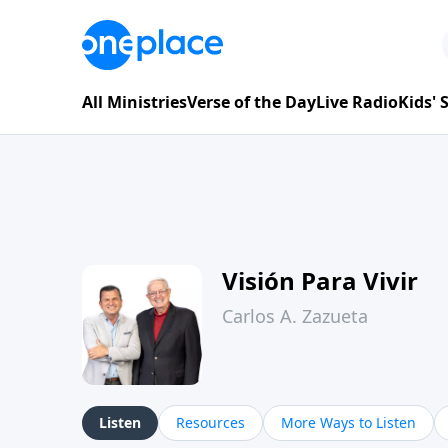
All Ministries
Verse of the Day
Live Radio
Kids'
Visión Para Vivir
Carlos A. Zazueta
Listen
Resources
More Ways to Listen