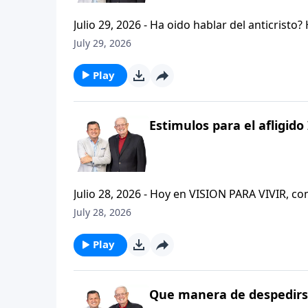
Julio 29, 2026 - Ha oido hablar del anticristo
que se refiere la Biblia cuando usa la palabr
July 29, 2026
parte de la serie CRISTIANISMO FIRME: UN E
capitulo de 2 Tesalonicenses y escuchemos l
Play
AFLIGIDO.
Estimulos para el afligido 
Julio 28, 2026 - Hoy en VISION PARA VIVIR, 
CRISTIANISMO FIRME: UN ESTUDIO DE 2 TESAL
July 28, 2026
tan pequeno pero grande en ensenanza. Si ti
el pastor Carlos A. Zazueta titulo: "ESTIMUL
Play
Que manera de despedirse