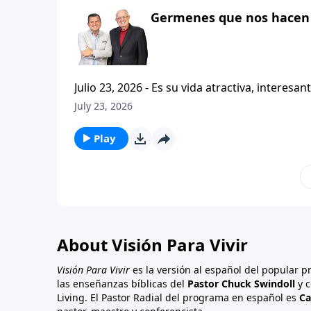
Germenes que nos hacen 
Julio 23, 2026 - Es su vida atractiva, interesante o contagiosa? Bienvenido a Vi
Carlos A. Zazueta. Actualmente estamos estudiando la primera carta a los Tesalonicenses, con esta serie
July 23, 2026
titulada CRISTIANISMO CONTAGIOSO. Y hoy continuaremos enfatizando la importancia de caminar
consistentemente con
Play
About Visión Para Vivir
Visión Para Vivir
es la versión al español del popular 
las enseñanzas bíblicas del
Pastor Chuck Swindoll
y c
Living. El Pastor Radial del programa en español es
Ca