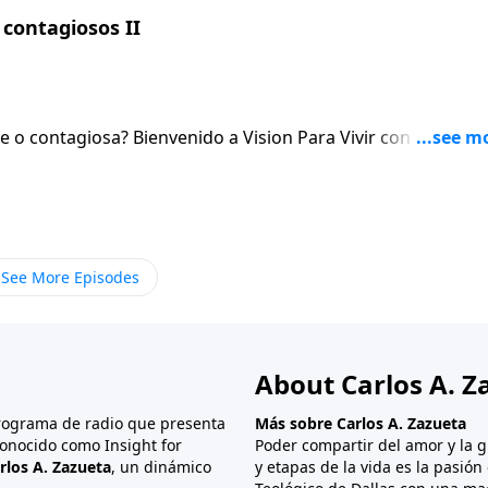
contagiosos II
sion Para Vivir con el pastor
 el Senor. Al igual que hablaremos de la necesidad de orar sin cesar.
See More Episodes
About Carlos A. Z
programa de radio que presenta
Más sobre Carlos A. Zazueta
onocido como Insight for
Poder compartir del amor y la g
rlos A. Zazueta
, un dinámico
y etapas de la vida es la pasió