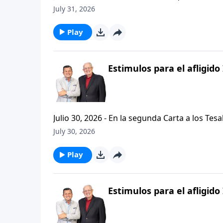
problemas, buscando empaquetar nuestros problemas en una
July 31, 2026
de hoy de Vision Para Vivir, aprenderemos a
respuestas a nuestros dilemas con esta seri
Play
Estimulos para el afligido 
Julio 30, 2026 - En la segunda Carta a los Tes
permanezcan firmes y aferrados a las ensenan
July 30, 2026
Palabra de Dios siga esparciendose por todo l
del mensaje que comenzamos hace un par de di
Play
Estimulos para el afligido 