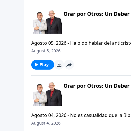
Orar por Otros: Un Deber 
Agosto 05, 2026 - Ha oido hablar del anticristo? Hoy vamos a escuchar al pastor Carlos A. Zazueta expl
que se refiere la Biblia cuando usa la palabr
August 5, 2026
parte de la serie CRISTIANISMO FIRME: UN 
Play
Orar por Otros: Un Deber 
Agosto 04, 2026 - No es casualidad que la Biblia contenga varia
profetas, apostoles...de gente comun y corrie
August 4, 2026
el pastor Carlos A. Zazueta nos ensenara com