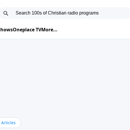
 Shows
Oneplace TV
More...
Articles