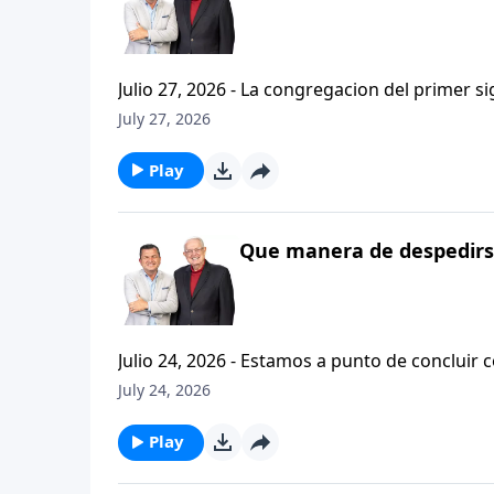
Julio 27, 2026 - La congregacion del primer s
interpersonales cristianas y genuinas. Se afirmaban mutuamente. Daban cuentas de si mismos unos con
July 27, 2026
otros. Y compartian un afecto que era absolutamente contagioso. H
que significa desarrollar relaciones autentica
Play
Que manera de despedirse
Julio 24, 2026 - Estamos a punto de concluir c
tesalonicenses titulado: Cristianismo Contagioso. En este escrito vemos una despedida franca. 
July 24, 2026
concluir su ensenanza con un despreocupado,
a sus hijos espirituales con una bendicion q
Play