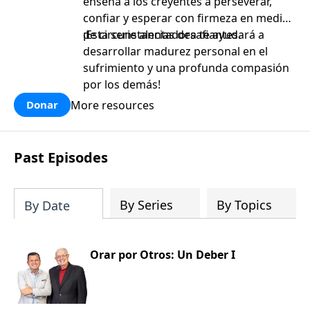
enseña a los creyentes a perseverar,
confiar y esperar con firmeza en medio
de circunstancias desafiantes.
¡Esta serie alentadora te ayudará a
desarrollar madurez personal en el
sufrimiento y una profunda compasión
por los demás!
More resources
Donar
Past Episodes
By Series
By Topics
By Date
Orar por Otros: Un Deber I