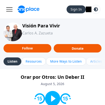
Sign In
Visión Para Vivir
Carlos A. Zazueta
Follow
Donate
Listen
Resources
More Ways to Listen
Articles
Orar por Otros: Un Deber II
August 5, 2026