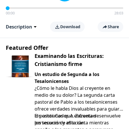
00:00
28:03
Description
Download
Share
Featured Offer
Examinando las Escrituras:
Cristianismo firme
Un estudio de Segunda a los
Tesalonicenses
¿Cómo le habla Dios al creyente en
medio de su dolor? La segunda carta
pastoral de Pablo a los tesalonicenses
ofrece verdades invaluables para guiar a
los cristianos que enfrentan
El pastor Carlos A. Zazueta desenvuelve
persecución y aflicción.
los tesoros de esta carta mientras