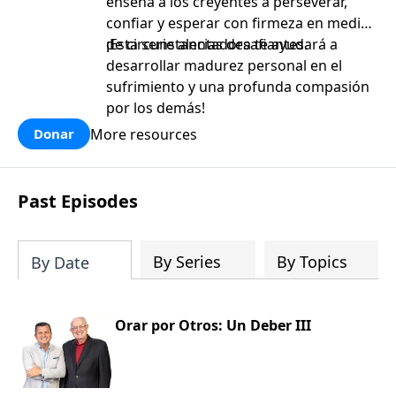
enseña a los creyentes a perseverar,
confiar y esperar con firmeza en medio
de circunstancias desafiantes.
¡Esta serie alentadora te ayudará a
desarrollar madurez personal en el
sufrimiento y una profunda compasión
por los demás!
More resources
Donar
Past Episodes
By Series
By Topics
By Date
Orar por Otros: Un Deber III