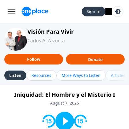
Sign In
Visión Para Vivir
Carlos A. Zazueta
Follow
Donate
Listen
Resources
More Ways to Listen
Articles
Iniquidad: El Hombre y el Misterio I
August 7, 2026