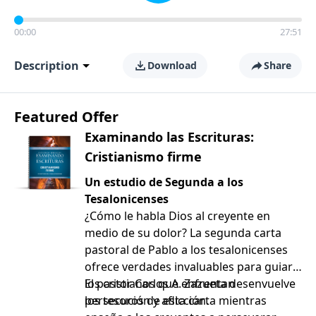
00:00
27:51
Description
Download
Share
Featured Offer
Examinando las Escrituras:
Cristianismo firme
Un estudio de Segunda a los
Tesalonicenses
¿Cómo le habla Dios al creyente en
medio de su dolor? La segunda carta
pastoral de Pablo a los tesalonicenses
ofrece verdades invaluables para guiar a
los cristianos que enfrentan
El pastor Carlos A. Zazueta desenvuelve
persecución y aflicción.
los tesoros de esta carta mientras