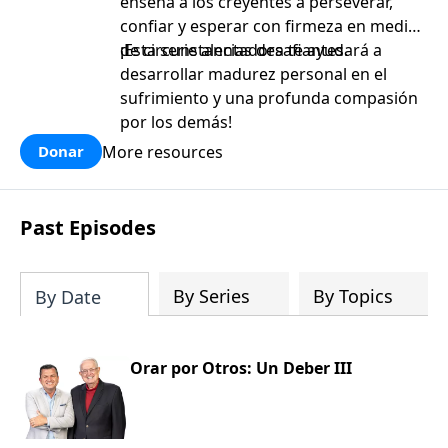
enseña a los creyentes a perseverar,
confiar y esperar con firmeza en medio
de circunstancias desafiantes.
¡Esta serie alentadora te ayudará a
desarrollar madurez personal en el
sufrimiento y una profunda compasión
por los demás!
More resources
Donar
Past Episodes
By Series
By Topics
By Date
Orar por Otros: Un Deber III