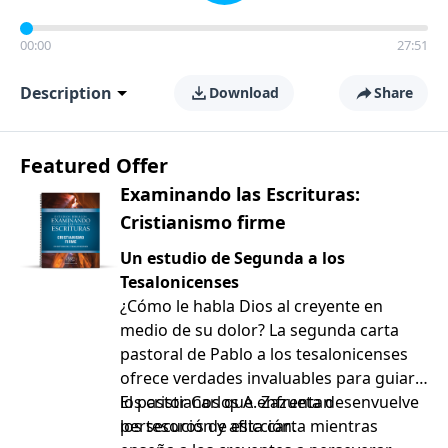
00:00
27:51
Description
Download
Share
Featured Offer
Examinando las Escrituras:
Cristianismo firme
Un estudio de Segunda a los
Tesalonicenses
¿Cómo le habla Dios al creyente en
medio de su dolor? La segunda carta
pastoral de Pablo a los tesalonicenses
ofrece verdades invaluables para guiar a
los cristianos que enfrentan
El pastor Carlos A. Zazueta desenvuelve
persecución y aflicción.
los tesoros de esta carta mientras