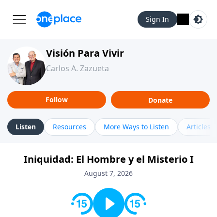
Sign In
Visión Para Vivir
Carlos A. Zazueta
Follow
Donate
Listen
Resources
More Ways to Listen
Articles
Iniquidad: El Hombre y el Misterio I
August 7, 2026