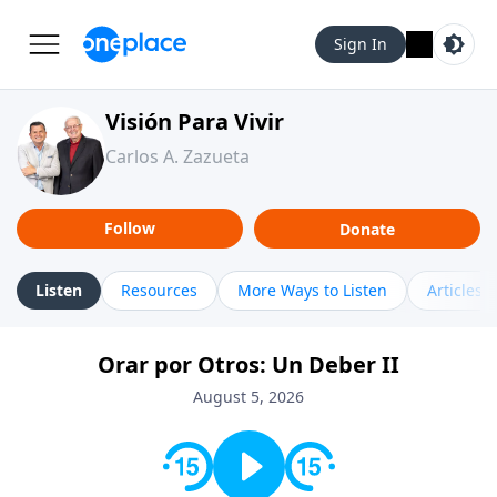
Sign In
Visión Para Vivir
Carlos A. Zazueta
Follow
Donate
Listen
Resources
More Ways to Listen
Articles
Orar por Otros: Un Deber II
August 5, 2026