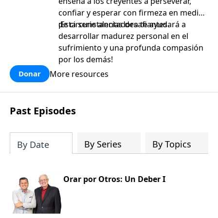
enseña a los creyentes a perseverar,
confiar y esperar con firmeza en medio
de circunstancias desafiantes.
¡Esta serie alentadora te ayudará a
desarrollar madurez personal en el
sufrimiento y una profunda compasión
por los demás!
More resources
Donar
Past Episodes
By Series
By Topics
By Date
Orar por Otros: Un Deber I