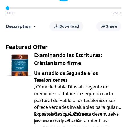
00:00
28:03
Description
Download
Share
Featured Offer
Examinando las Escrituras:
Cristianismo firme
Un estudio de Segunda a los
Tesalonicenses
¿Cómo le habla Dios al creyente en
medio de su dolor? La segunda carta
pastoral de Pablo a los tesalonicenses
ofrece verdades invaluables para guiar a
los cristianos que enfrentan
El pastor Carlos A. Zazueta desenvuelve
persecución y aflicción.
los tesoros de esta carta mientras