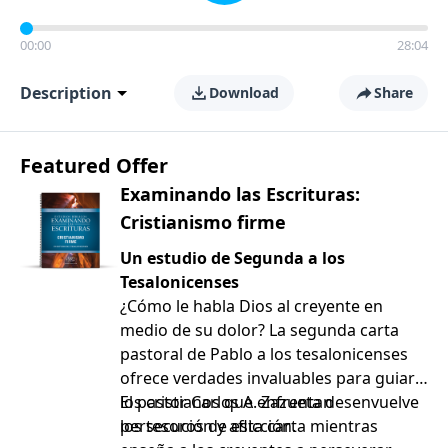
00:00
28:04
Description
Download
Share
Featured Offer
Examinando las Escrituras:
Cristianismo firme
Un estudio de Segunda a los
Tesalonicenses
¿Cómo le habla Dios al creyente en
medio de su dolor? La segunda carta
pastoral de Pablo a los tesalonicenses
ofrece verdades invaluables para guiar a
los cristianos que enfrentan
El pastor Carlos A. Zazueta desenvuelve
persecución y aflicción.
los tesoros de esta carta mientras