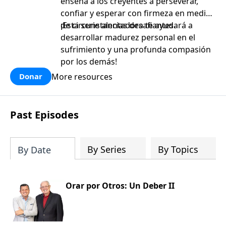
enseña a los creyentes a perseverar,
confiar y esperar con firmeza en medio
de circunstancias desafiantes.
¡Esta serie alentadora te ayudará a
desarrollar madurez personal en el
sufrimiento y una profunda compasión
por los demás!
More resources
Donar
Past Episodes
By Series
By Topics
By Date
Orar por Otros: Un Deber II