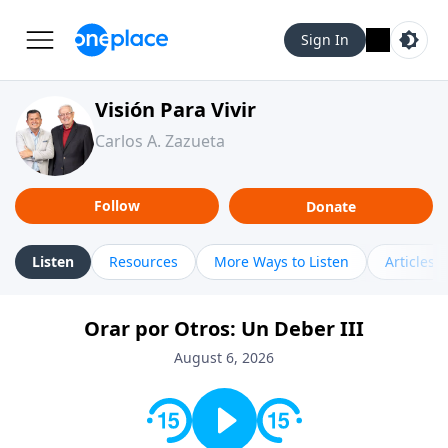
Sign In
Visión Para Vivir
Carlos A. Zazueta
Follow
Donate
Listen
Resources
More Ways to Listen
Articles
Orar por Otros: Un Deber III
August 6, 2026