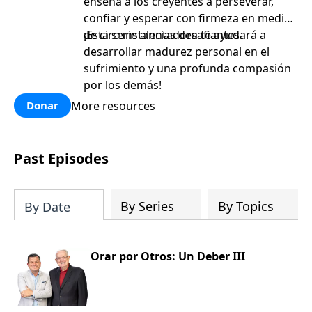
enseña a los creyentes a perseverar,
confiar y esperar con firmeza en medio
de circunstancias desafiantes.
¡Esta serie alentadora te ayudará a
desarrollar madurez personal en el
sufrimiento y una profunda compasión
por los demás!
More resources
Donar
Past Episodes
By Series
By Topics
By Date
Orar por Otros: Un Deber III