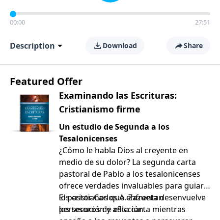
00:00
27:51
Description
Download
Share
Featured Offer
Examinando las Escrituras:
Cristianismo firme
Un estudio de Segunda a los
Tesalonicenses
¿Cómo le habla Dios al creyente en
medio de su dolor? La segunda carta
pastoral de Pablo a los tesalonicenses
ofrece verdades invaluables para guiar a
los cristianos que enfrentan
El pastor Carlos A. Zazueta desenvuelve
persecución y aflicción.
los tesoros de esta carta mientras