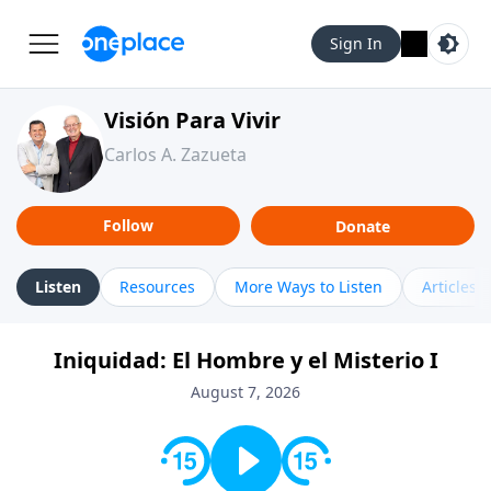
Sign In
Visión Para Vivir
Carlos A. Zazueta
Follow
Donate
Listen
Resources
More Ways to Listen
Articles
Iniquidad: El Hombre y el Misterio I
August 7, 2026