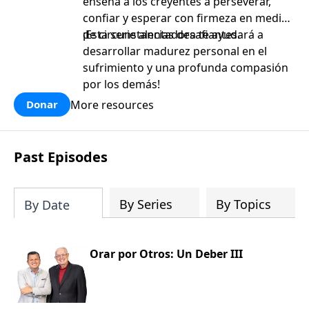
enseña a los creyentes a perseverar,
confiar y esperar con firmeza en medio
de circunstancias desafiantes.
¡Esta serie alentadora te ayudará a
desarrollar madurez personal en el
sufrimiento y una profunda compasión
por los demás!
More resources
Donar
Past Episodes
By Series
By Topics
By Date
Orar por Otros: Un Deber III