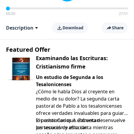
00:00
27:51
Description
Download
Share
Featured Offer
Examinando las Escrituras:
Cristianismo firme
Un estudio de Segunda a los
Tesalonicenses
¿Cómo le habla Dios al creyente en
medio de su dolor? La segunda carta
pastoral de Pablo a los tesalonicenses
ofrece verdades invaluables para guiar a
los cristianos que enfrentan
El pastor Carlos A. Zazueta desenvuelve
persecución y aflicción.
los tesoros de esta carta mientras