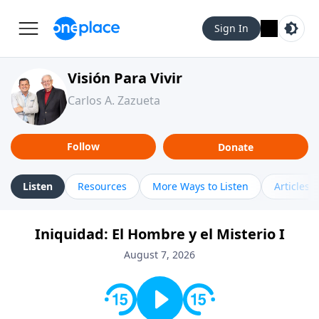
Sign In
Visión Para Vivir
Carlos A. Zazueta
Follow
Donate
Listen
Resources
More Ways to Listen
Articles
Iniquidad: El Hombre y el Misterio I
August 7, 2026