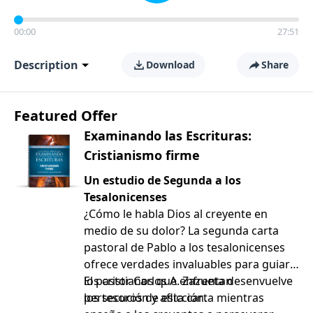
00:00
27:51
Description
Download
Share
Featured Offer
Examinando las Escrituras:
Cristianismo firme
Un estudio de Segunda a los
Tesalonicenses
¿Cómo le habla Dios al creyente en
medio de su dolor? La segunda carta
pastoral de Pablo a los tesalonicenses
ofrece verdades invaluables para guiar a
los cristianos que enfrentan
El pastor Carlos A. Zazueta desenvuelve
persecución y aflicción.
los tesoros de esta carta mientras