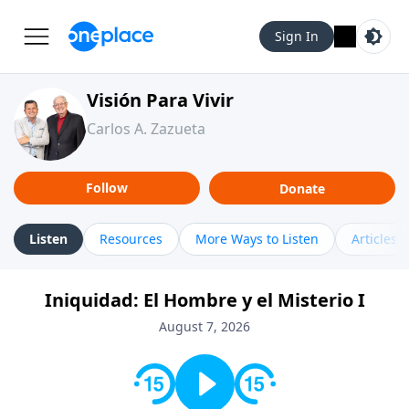
Sign In
Visión Para Vivir
Carlos A. Zazueta
Follow
Donate
Listen
Resources
More Ways to Listen
Articles
Iniquidad: El Hombre y el Misterio I
August 7, 2026