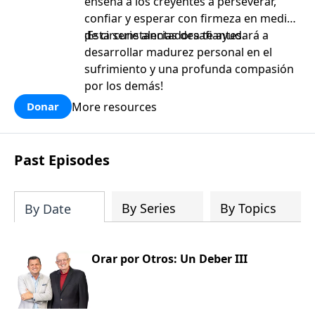
enseña a los creyentes a perseverar,
confiar y esperar con firmeza en medio
de circunstancias desafiantes.
¡Esta serie alentadora te ayudará a
desarrollar madurez personal en el
sufrimiento y una profunda compasión
por los demás!
More resources
Donar
Past Episodes
By Series
By Topics
By Date
Orar por Otros: Un Deber III