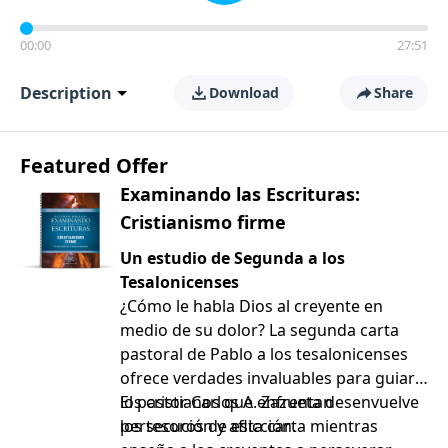
00:00
27:51
Description
Download
Share
Featured Offer
Examinando las Escrituras:
Cristianismo firme
Un estudio de Segunda a los
Tesalonicenses
¿Cómo le habla Dios al creyente en
medio de su dolor? La segunda carta
pastoral de Pablo a los tesalonicenses
ofrece verdades invaluables para guiar a
los cristianos que enfrentan
El pastor Carlos A. Zazueta desenvuelve
persecución y aflicción.
los tesoros de esta carta mientras