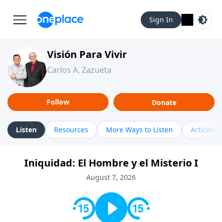
Sign In
Visión Para Vivir
Carlos A. Zazueta
Follow
Donate
Listen
Resources
More Ways to Listen
Articles
Iniquidad: El Hombre y el Misterio I
August 7, 2026