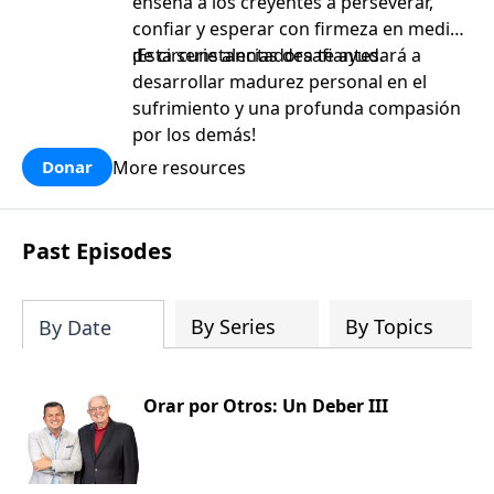
enseña a los creyentes a perseverar,
confiar y esperar con firmeza en medio
de circunstancias desafiantes.
¡Esta serie alentadora te ayudará a
desarrollar madurez personal en el
sufrimiento y una profunda compasión
por los demás!
More resources
Donar
Past Episodes
By Series
By Topics
By Date
Orar por Otros: Un Deber III