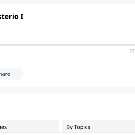
terio I
27
hare
ies
By Topics