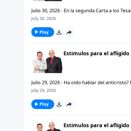
Julio 30, 2026 - En la segunda Carta a los Tes
permanezcan firmes y aferrados a las ensenan
July 30, 2026
Palabra de Dios siga esparciendose por todo l
del mensaje que comenzamos hace un par de di
Play
Estimulos para el afligido 
Julio 29, 2026 - Ha oido hablar del anticristo
que se refiere la Biblia cuando usa la palabr
July 29, 2026
parte de la serie CRISTIANISMO FIRME: UN E
capitulo de 2 Tesalonicenses y escuchemos l
Play
AFLIGIDO.
Estimulos para el afligido 