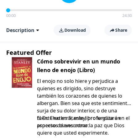
00:00
24:30
Description
Download
Share
Featured Offer
Cómo sobrevivir en un mundo
lleno de enojo (Libro)
El enojo no solo hiere y perjudica a
quienes es dirigido, sino destruye
también los corazones de quienes lo
albergan. Bien sea que este sentimiento
surja de su dolor interior, o de una
fuente externa, este libro le guiará en el
El Dr. Charles Stanley, profundiza en
proceso de encontrar la paz que Dios
aspectos claves como:
quiere que usted experimente.