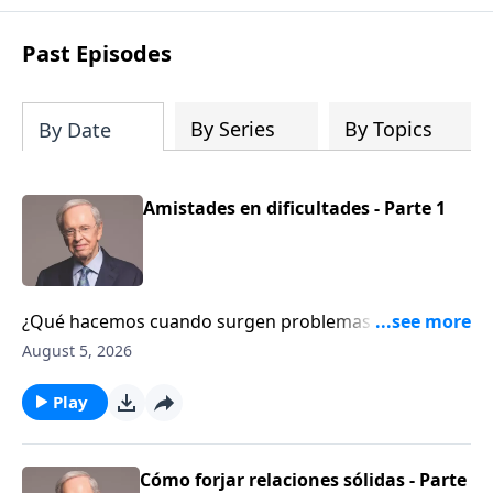
Past Episodes
By Series
By Topics
By Date
Amistades en dificultades - Parte 1
¿Qué hacemos cuando surgen problemas con
nuestros amigos? En este mensaje, el Dr. Stanley nos
August 5, 2026
explica, a la luz del libro de Proverbios, cómo elegir
buenas amistades y cómo restaurar las relaciones
Play
dañadas. Descubra los principios que nos ayudan a
cultivar amistades que honren a Dios.
Cómo forjar relaciones sólidas - Parte